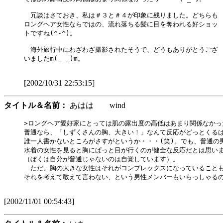
　冗談はさておき、私は＃３と＃４が印象に残りました。どちらも

ロングヘア女性ならではの、流れ落ちる髪に目を奪われる好ショッ

トですね(^-^)。

　海外旅行中にわざわざ撮影されたそうで、どうもありがとうござ

いましたm(_ _)m。

[2002/10/31 22:53:15]
タイトル＆名前：
あはは wind
>ロングヘア愛好家にとっては肌の露出度の高低はあまり関係なかったり
普通なら、「しずくさんの胸、大きい！」なんて反応がどっとくるは
誰一人書かないところがさすがというか・・・(笑)。でも、普通の男
水着の女性を見ると胸にぱっと目が行くのが健全な反応だとは思いま
（ぼくは自分が普通じゃないのは自覚しています）。

　ただ、胸の大きな女性はそれがコンプレックスになっていることも
それを考えて敢えて言わない、という男性メンバーもいらっしゃるの
[2002/11/01 00:54:43]