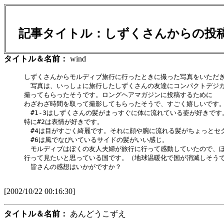
記事タイトル：しずくさんからの
タイトル＆名前：
wind
しずくさんからモルディブ旅行に行ったときに撮った写真をいただき
　写真は、いっしょに旅行したしずくさんの友達にコンパクトデジカ
撮ってもらったそうです。ロングヘアマガジンに投稿するために

わざわざ時間を取って撮影してもらったそうで、すごく嬉しいです。
　#1-3はしずくさんの髪がまっすぐに体に流れている姿が好きです。
特に#2は表情が好きです。

　#4は目がすごく綺麗です。それに顔や腕に流れる髪がちょっとセク
　#6は風でなびいているサイドの髪がいい感じ。

　モルディブはぼくの友人夫婦が旅行に行って感動していたので、ぼ
行って見たいと思っている国です。（地球温暖化で国が消滅しそうで
　皆さんの感想はいかがですか？

[2002/10/22 00:16:30]
タイトル＆名前：
あんどうこずえ