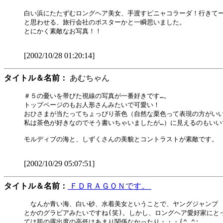
白い浜にたたずむロングヘア美女、手渡すピニャコラーダ！行きてー
と思わせる、旅行会社のポスターかと一瞬思いました。

とにかく素敵なお写真！！

[2002/10/28 01:20:14]
タイトル＆名前：
あむちゃん
＃５の憂いを帯びた視線の写真が一番好きです…。

トップページのもお人形さんみたいで可愛い！

おひさまが当たってちょっぴり茶色（自然な栗色って表現の方がいい
私は茶色が好きなのでそう書いちゃいましたが…）に見えるのもいいで
モルディブの海と、しずくさんの美貌とコントラストが素敵です。

[2002/10/29 05:07:51]
タイトル＆名前：
ＦＤＲＡＧＯＮです。
　なんか青い海、白い砂、水着美女ということで、ヤングジャンプ

とかのグラビアみたいですね(笑)。しかし、ロングヘア愛好家にとっ
ては肌の露出度の高低はあまり関係なかったり・・・(^_^;。
