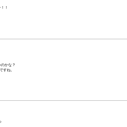
！！

のかな？

すね。


