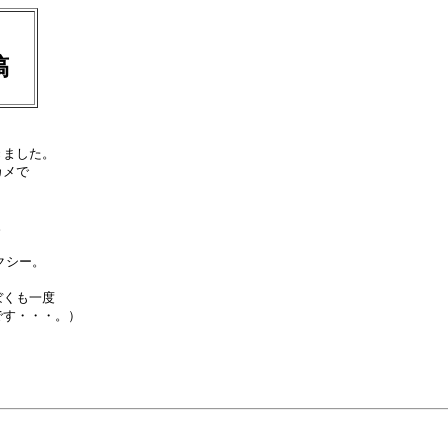
投稿
ました。

メで





シー。

くも一度

す・・・。）
