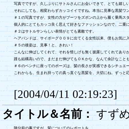
写真でですが、久しぶりにサトルさんにお会いできて、とても嬉しい
それにしても、相変わらずカッコイイですね。本当に見事な黒髪ワン
＃１の写真ですが、女性の方がブーツをズボンの上から履く乗馬スタ
個人的にとてもカッコ良く思えて好きなファッションなので、二重に
＃２はサトルサンらしい表情がとても素敵です。

ヘアバンドは、サイボーグ００９に出てくる女性以来、僕もお気に入
＃５の後姿は、見事！と、きれい！

こんなに伸ばしてくれて、それを惜しげも無く披露してくれてありが
踵も結構高いので、まだまだ伸びてもＯＫかな、なんて余計なことも
＃６のベンチに座ってのポーズは、髪の長さが実感できるシチュエー
これからも、生まれ持っての真っ直ぐな黒髪を、大切にね。ずっと応
[2004/04/11 02:19:23]
タイトル＆名前：
す
随分前の事ですが、髪についてのレポートを
