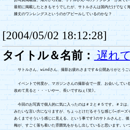
最初に掲載したときもそうでしたが、サトルさんは国内だけでなく海
膝丈のワンレングスというのがアピールしているのかな？

[2004/05/02 18:12:28]
タイトル＆名前：
遅れて
　サトルさん、windさん、撮影お疲れさまです＆公開ありがとうご
　イベントで何度か、マガジンさんの撮影会で一度、お会いしている
改めて見ると・・・いやー、長いですねぇ(笑)。

　今回のお写真で個人的に気に入ったのは＃２と＃５です。＃２は、
みたいな言い方になりますが、ちょっとけだるそうな感じ(←ポーズそ
あくまでそういう感じに見える、という事です)のサトルさんと、後
梅が、すごく落ち着いた雰囲気をかもし出していると思います。いつ