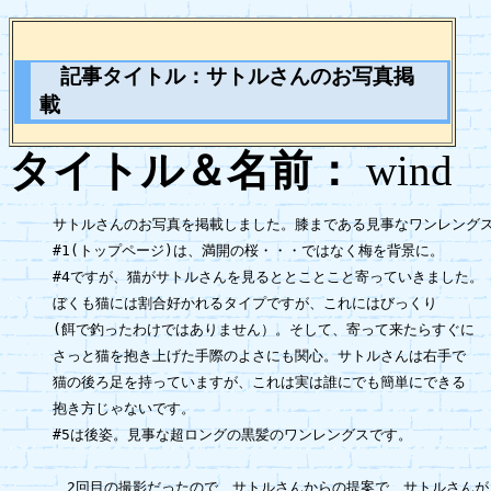
記事タイトル：サトルさんのお写真掲
載
タイトル＆名前：
wi
サトルさんのお写真を掲載しました。膝まである見事なワンレングス
#1(トップページ)は、満開の桜・・・ではなく梅を背景に。

#4ですが、猫がサトルさんを見るととことこと寄っていきました。

ぼくも猫には割合好かれるタイプですが、これにはびっくり

(餌で釣ったわけではありません）。そして、寄って来たらすぐに

さっと猫を抱き上げた手際のよさにも関心。サトルさんは右手で

猫の後ろ足を持っていますが、これは実は誰にでも簡単にできる

抱き方じゃないです。

#5は後姿。見事な超ロングの黒髪のワンレングスです。

　2回目の撮影だったので、サトルさんからの提案で、サトルさんが
