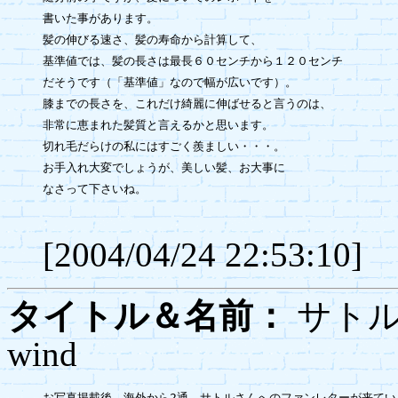
書いた事があります。

髪の伸びる速さ、髪の寿命から計算して、

基準値では、髪の長さは最長６０センチから１２０センチ

だそうです（「基準値」なので幅が広いです）。

膝までの長さを、これだけ綺麗に伸ばせると言うのは、

非常に恵まれた髪質と言えるかと思います。

切れ毛だらけの私にはすごく羨ましい・・・。

お手入れ大変でしょうが、美しい髪、お大事に

なさって下さいね。

[2004/04/24 22:53:10]
タイトル＆名前：
サト
wind
お写真掲載後、海外から2通、サトルさんへのファンレターが来ていま