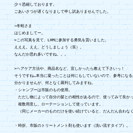
少々恐縮しております。

ごあいさつが遅くなりまして申し訳ありませんでした。

→冬蛙さま

はじめましてー。

>この写真を見て、LHMに参加する勇気を貰いました。

えええ。ええ。どうしましょう（笑）。

なんだか恐れ多いですね。。。

>ヘアケア方法や、商品名など、宜しかったら教えて下さいっ！

そうですね…本当に凝ったことは何にもしていないので、参考になるか
分かりませんが、何となく羅列してみますね。

・シャンプーは市販のもの使用。

　ただし物によって自分の髪との相性があるので、使ってみて良かっ
　複数用意し、ローテーションして使っています。

　（同じメーカーのものだけを使い続けていると、だんだん合わなく
・時折、市販のトリートメント剤も使います（洗い流すタイプ）。
