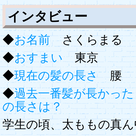
インタビュー
◆
お名前
さくらまる
◆
おすまい
東京
◆
現在の髪の長さ
腰
◆
過去一番髪が長かった
の長さは？
学生の頃、太ももの真ん