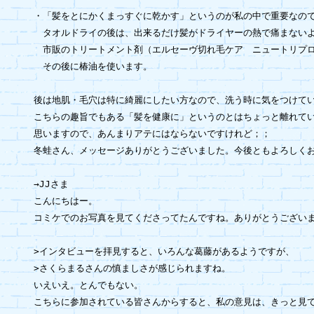
・「髪をとにかくまっすぐに乾かす」というのが私の中で重要なので
　タオルドライの後は、出来るだけ髪がドライヤーの熱で痛まないよ
　市販のトリートメント剤（エルセーヴ切れ毛ケア　ニュートリプロ
　その後に椿油を使います。

後は地肌・毛穴は特に綺麗にしたい方なので、洗う時に気をつけてい
こちらの趣旨でもある「髪を健康に」というのとはちょっと離れてい
思いますので、あんまりアテにはならないですけれど；；

冬蛙さん、メッセージありがとうございました。今後ともよろしくお
→JJさま

こんにちはー。

コミケでのお写真を見てくださってたんですね。ありがとうございま
>インタビューを拝見すると、いろんな葛藤があるようですが、

>さくらまるさんの慎ましさが感じられますね。

いえいえ。とんでもない。

こちらに参加されている皆さんからすると、私の意見は、きっと見て