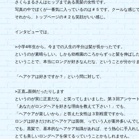
さくらまるさんはヒップまである黒髪の女性です。

写真の中でぼくが一番気に入っているのは＃５です。クールな感じで
それから、トップページの＃２も笑顔がいい感じ。

インタビューでは、

>小学4年生から。今までの人生の半分は髪が長かったです。

というのが素晴らしい。しかも幼稚園のころからずっと髪を伸ばした
ということで、本当にロングが好きなんだな、ということが分かりま
「ヘアケアは好きですか？」という問に対して、

>正直…面倒だったりします

というのが実に正直だな、と笑ってしまいました。第３回アンケート
「あなたがロングヘアを好きな理由を教えて下さい！」でも、

「ヘアケアが楽しいから」と答えた女性は３割程度ですから、

ロングは好きだけれどヘアケアは面倒、っていう人が案外多いんでし
でも、黒髪で、基本的なヘアケア知識があれば、そう熱心に手入れし
とても美しいロングヘアを保てるっていうことかもしれません。
