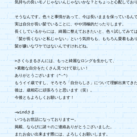
気持ちの良いモノじゃないんじゃないかな？とちょっと心配しており
そうなんです。色々と事情があって、今は長いままを保っているんで
実は自分が長い髪でいることに、やや消極的だったりします。

長くしているからには、綺麗に整えておきたいと、色々試してみては
「髪が長くないと私じゃない」という気持ちも、もちろん愛着もあり
髪が嫌いなワケではないんですけれどね。

>さくらまるさんには、もっと綺麗なロングを生かして、

>素敵な自分をたくさん見つけて欲しい！

ありがとうございます（^-^）

もうイイ歳ですし、そろそろ「自分らしさ」について理解出来てきた
後は、歳相応に頑張ろうと思います（笑）。

今後ともよろしくお願いします！

→windさま

いつもお世話になっておりますー。

掲載、ならびに諸々のご連絡ありがとうございました。

またお会い出来ます際には、よろしくお願いします。
