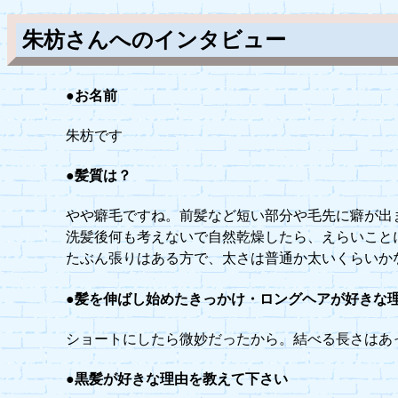
朱枋さんへのインタビュー
●お名前
朱枋です
●髪質は？
やや癖毛ですね。前髪など短い部分や毛先に癖が出
洗髪後何も考えないで自然乾燥したら、えらいこと
たぶん張りはある方で、太さは普通か太いくらいか
●髪を伸ばし始めたきっかけ・ロングヘアが好きな
ショートにしたら微妙だったから。結べる長さはあ
●黒髪が好きな理由を教えて下さい