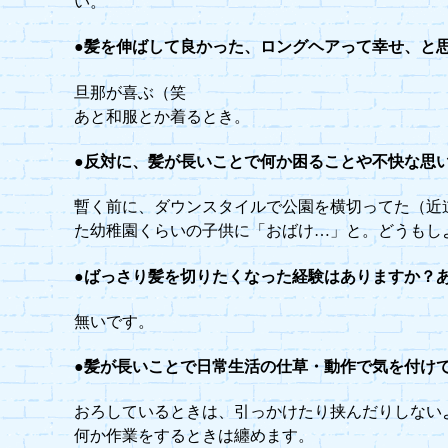
い。
●髪を伸ばして良かった、ロングヘアって幸せ、と
旦那が喜ぶ（笑
あと和服とか着るとき。
●反対に、髪が長いことで何か困ることや不快な思
暫く前に、ダウンスタイルで公園を横切ってた（近
た幼稚園くらいの子供に「おばけ…」と。どうもし
●ばっさり髪を切りたくなった経験はありますか？
無いです。
●髪が長いことで日常生活の仕草・動作で気を付け
おろしているときは、引っかけたり挟んだりしない
何か作業をするときは纏めます。