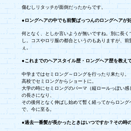
傷むしリタッチが面倒だったからです。
●ロングヘアの中でも前髪ぱっつんのロングヘアが
何となく、としか言いようが無いですね。別に長く
し。コスやロリ服の都合というのもありますが、前
ぇ。
●これまでのヘアスタイル歴・ロングヘア歴を教え
中学まではセミロング～ロングを行ったり来たり。
高校でセミロングからショートに。
大学の時にセミロングのパーマ（縦ロールっぽい感
の長さになり、
その後何となく伸ばし始めて暫く経ってからロング
で、今に至る。
●過去一番髪が長かったときはいつですか？その時