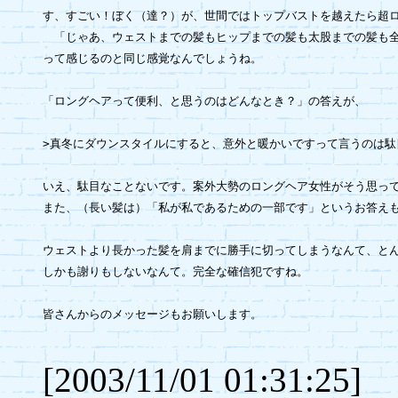
す、すごい！ぼく（達？）が、世間ではトップバストを越えたら超ロ
　「じゃあ、ウェストまでの髪もヒップまでの髪も太股までの髪も全
って感じるのと同じ感覚なんでしょうね。

「ロングヘアって便利、と思うのはどんなとき？」の答えが、

>真冬にダウンスタイルにすると、意外と暖かいですって言うのは駄目
いえ、駄目なことないです。案外大勢のロングヘア女性がそう思って
また、（長い髪は）「私が私であるための一部です」というお答えも
ウェストより長かった髪を肩までに勝手に切ってしまうなんて、とん
しかも謝りもしないなんて。完全な確信犯ですね。

皆さんからのメッセージもお願いします。

[2003/11/01 01:31:25]