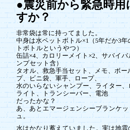
●震災前から緊急時用
すか？
非常袋は常に持ってました。
中身は水ペットボトル×1（5年だか3
トボトルというやつ）
缶詰×4、カロリーメイト×2、サバイ
ンプセット含）
タオル、救急手当セット、メモ、ボー
プ、ビニ袋、軍手、ロープ、
水のいらないシャンプー、ライター、
ライト、トランシーバー、電池
だったかな？
あ、あとエマージェンシーブランケッ
ュ。
水はかなり蓄えていました。実は地震