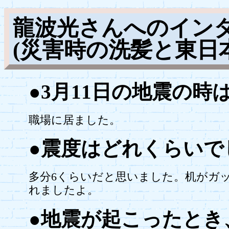
龍波光さんへのイン
(災害時の洗髪と東日
●3月11日の地震の
職場に居ました。
●震度はどれくらいで
多分6くらいだと思いました。机がガ
れましたよ。
●地震が起こったとき