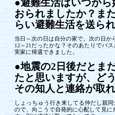
●避難生活はいつから
おられましたか？ま
らい避難生活を送ら
当日～次の日は自分の家で。次の日か
12～21だったかな？そのあたりでバ
実家に帰還できました。
●地震の2日後だとま
たと思いますが、ど
その知人と連絡が取
しょっちゅう行き来してる仲だし親同
ので、向こうで自発的に心配して見に