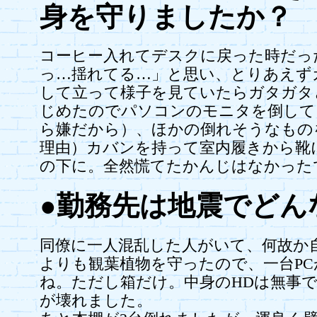
身を守りましたか？
コーヒー入れてデスクに戻った時だっ
っ…揺れてる…」と思い、とりあえず
して立って様子を見ていたらガタガタ
じめたのでパソコンのモニタを倒して
ら嫌だから）、ほかの倒れそうなもの
理由）カバンを持って室内履きから靴
の下に。全然慌てたかんじはなかった
●勤務先は地震でどん
同僚に一人混乱した人がいて、何故か
よりも観葉植物を守ったので、一台P
ね。ただし箱だけ。中身のHDは無事
が壊れました。