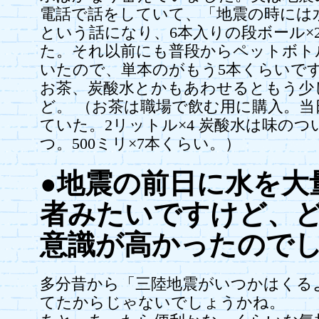
電話で話をしていて、「地震の時には
という話になり、6本入りの段ボール×
た。それ以前にも普段からペットボト
いたので、単本のがもう5本くらいで
お茶、炭酸水とかもあわせるともう少
ど。 （お茶は職場で飲む用に購入。当
ていた。2リットル×4 炭酸水は味の
つ。500ミリ×7本くらい。）
●地震の前日に水を大
者みたいですけど、
意識が高かったので
多分昔から「三陸地震がいつかはくる
てたからじゃないでしょうかね。