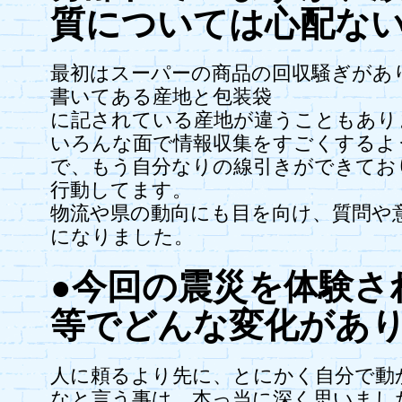
質については心配な
最初はスーパーの商品の回収騒ぎがあり
書いてある産地と包装袋
に記されている産地が違うこともあり
いろんな面で情報収集をすごくするよ
で、もう自分なりの線引きができてお
行動してます。
物流や県の動向にも目を向け、質問や
になりました。
●今回の震災を体験さ
等でどんな変化があ
人に頼るより先に、とにかく自分で動
なと言う事は…本っ当に深く思いまし