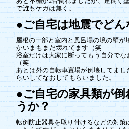
あと本棚が2台倒れましたが、運良く
で誰もケガは無く。
●ご自宅は地震でどん
屋根の一部と室内と風呂場の境の壁が
かいまもまだ壊れてます（笑
浴室だけは大家に断ってもう自分でな
（笑
あとは外の自転車置場が倒壊してまし
らいしてなおしてもらいました。
●ご自宅の家具類が倒
うか？
転倒防止器具を取り付けるなどの対策