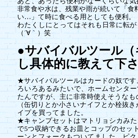
あと、あったら便利かなーくらいな気
非常食や水は、残業や雨が続いて「食
い…」て時に食べる用としても便利。
わたくしにとってはそれも日常に転が
（´∀｀）笑
●サバイバルツール（
し具体的に教えて下
★サバイバルツールはカードの奴です
ろいろあるみたいで、ホームセンター
たんですが、主に非常時使えそうなも
（缶切りとか小さいナイフとか栓抜き
イプを買ってました。
★キャンプセットはマトリョシカみた
で5つ収納できるお皿とコップのセッ
ーンとフォークもついてました。ピク