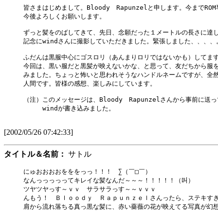
皆さまはじめまして。Bloody　Rapunzelと申します。今までRO
今後よろしくお願いします。

ずっと髪をのばしてきて、先日、念願だった１メートルの長さに達し
記念にwindさんに撮影していただきました。緊張しました、、、、。
ふだんは黒服中心にゴスロリ（あんまりロリではないかも）してます
今回は、黒い服だと黒髪が映えないかな、と思って、友だちから服を
みました。ちょっと怖いと思われそうなハンドルネームですが、全然
人間です。皆様の感想、楽しみにしています。

（注）このメッセージは、Bloody　Rapunzelさんから事前に送
　　　windが書き込みました。

[2002/05/26 07:42:33]
タイトル＆名前：
サトル
にゅおおおおをををっっ！！！　∑（￣□￣）

なんっっっっってキレイな髪なんだ～～～！！！！！（叫）

ツヤツヤっす～ｖｖ　サラサラっす～～ｖｖｖ

んもう！　Ｂｌｏｏｄｙ　Ｒａｐｕｎｚｅｌさんったら、ステキすぎ
肩から流れ落ちる真っ黒な髪に、赤い薔薇の花が映えてる写真が幻想