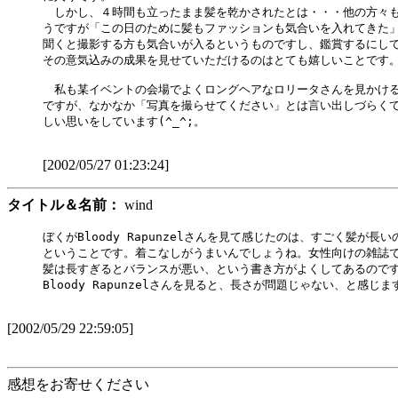
　しかし、４時間も立ったまま髪を乾かされたとは・・・他の方々も
うですが「この日のために髪もファッションも気合いを入れてきた」
聞くと撮影する方も気合いが入るというものですし、鑑賞するにして
その意気込みの成果を見せていただけるのはとても嬉しいことです。
　私も某イベントの会場でよくロングヘアなロリータさんを見かける
ですが、なかなか「写真を撮らせてください」とは言い出しづらくて
しい思いをしています(^_^;。

[2002/05/27 01:23:24]
タイトル＆名前：
wind
ぼくがBloody Rapunzelさんを見て感じたのは、すごく髪が長い
ということです。着こなしがうまいんでしょうね。女性向けの雑誌で
髪は長すぎるとバランスが悪い、という書き方がよくしてあるのです
Bloody Rapunzelさんを見ると、長さが問題じゃない、と感じます
[2002/05/29 22:59:05]
感想をお寄せください