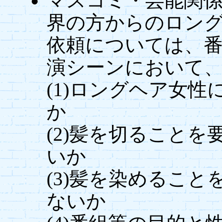
マスコミ・芸能関
界の方からのロン
依頼については、
演シーンにおいて
(1)ロングヘア女性
か
(2)髪を切ること
いか
(3)髪を染めるこ
ないか