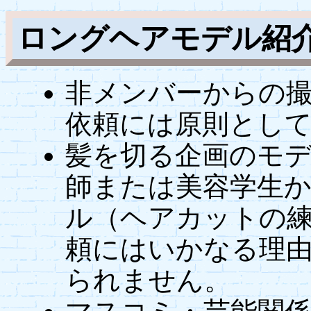
ロングヘアモデル紹
非メンバーからの
依頼には原則とし
髪を切る企画のモ
師または美容学生
ル（ヘアカットの
頼にはいかなる理
られません。