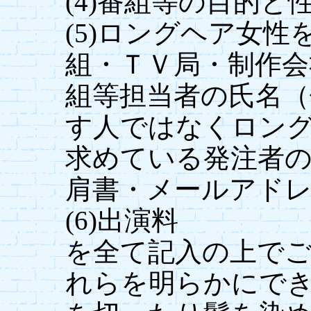
(4)番組等の目的と
(5)ロングヘア女性
組・ＴＶ局・制作会
組等担当者の氏名（
す人ではなくロン
求めている発注者
肩書・メールアド
(6)出演料
を全て記入の上で
れらを明らかにで