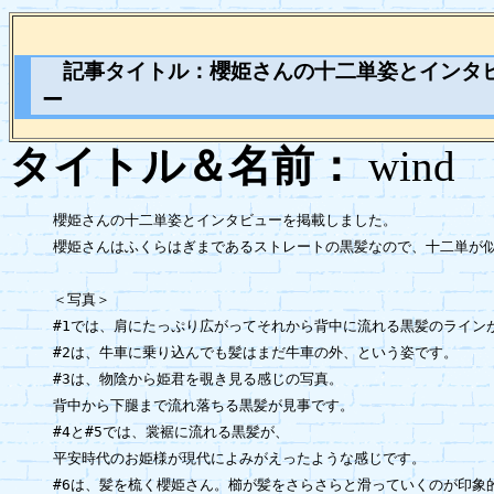
記事タイトル：
櫻姫さんの十二単姿とインタ
ー
タイトル＆名前：
wi
櫻姫さんの十二単姿とインタビューを掲載しました。

櫻姫さんはふくらはぎまであるストレートの黒髪なので、十二単が似
＜写真＞

#1では、肩にたっぷり広がってそれから背中に流れる黒髪のラインが
#2は、牛車に乗り込んでも髪はまだ牛車の外、という姿です。

#3は、物陰から姫君を覗き見る感じの写真。

背中から下腿まで流れ落ちる黒髪が見事です。

#4と#5では、裳裾に流れる黒髪が、

平安時代のお姫様が現代によみがえったような感じです。

#6は、髪を梳く櫻姫さん。櫛が髪をさらさらと滑っていくのが印象的