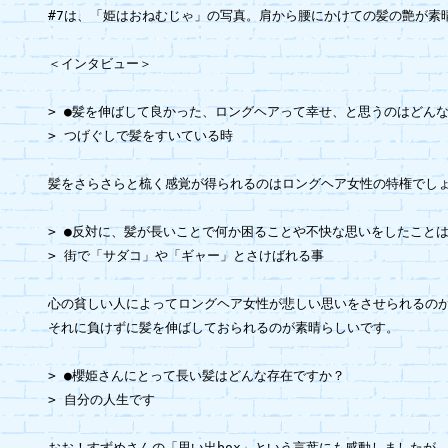
#7は、「姫はおねむじゃ」の写真。肩から腰にかけての髪の艶が素晴
＜インタビュー＞

> ●髪を伸ばして良かった、ロングヘアって幸せ、と思うのはどんな
> つげぐしで髪をすいている時

髪をさらさらと梳く感覚が得られるのはロングヘア女性の特権でしょ
> ●反対に、髪が長いことで何か困ることや不快な思いをしたことは
> 街で「サダコ」や「ギャー」とさけばれる事

心の貧しい人によってロングヘア女性が悲しい思いをさせられるのが
それに負けずに髪を伸ばしておられるのが素晴らしいです。

> ●櫻姫さんにとって長い髪はどんな存在ですか？

> 自分の人生です

おお！すずめさんの「思い出box」という言葉にも感動しましたが、