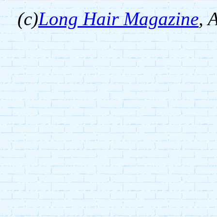
(c)
Long Hair Magazine
,