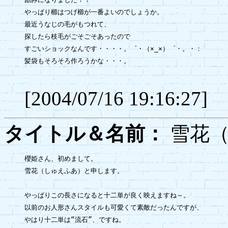
やっぱり櫛はつげ櫛が一番よいのでしょうか。

最近うなじの毛がもつれて、

探したら枝毛がごそごそあったので

すごいショックなんです・・・・。゜・（×_×）゜・。・：

髪袋もそろそろ作ろうかな・・・。

[2004/07/16 19:16:27]
タイトル＆名前：
雪花
櫻姫さん、初めまして。

雪花（しゅえふあ）と申します。

やっぱりこの長さになると十二単が良く映えますね～。

以前のお人形さんスタイルも可愛くて素敵だったんですが、

やはり十二単は“流石”、ですね。
