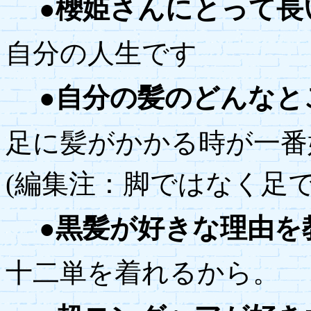
●櫻姫さんにとって長
自分の人生です
●自分の髪のどんなと
足に髪がかかる時が一番
(編集注：脚ではなく足で
●黒髪が好きな理由を
十二単を着れるから。