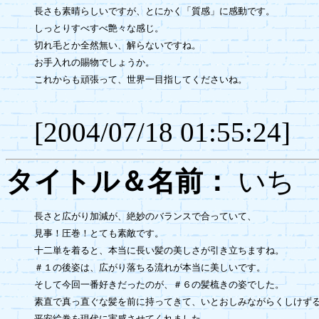
長さも素晴らしいですが、とにかく「質感」に感動です。

しっとりすべすべ艶々な感じ。

切れ毛とか全然無い、解らないですね。

お手入れの賜物でしょうか。

これからも頑張って、世界一目指してくださいね。

[2004/07/18 01:55:24]
タイトル＆名前：
い
長さと広がり加減が、絶妙のバランスで合っていて、

見事！圧巻！とても素敵です。

十二単を着ると、本当に長い髪の美しさが引き立ちますね。

＃１の後姿は、広がり落ちる流れが本当に美しいです。

そして今回一番好きだったのが、＃６の髪梳きの姿でした。

素直で真っ直ぐな髪を前に持ってきて、いとおしみながらくしけずる
平安絵巻を現代に実感させてくれました。
