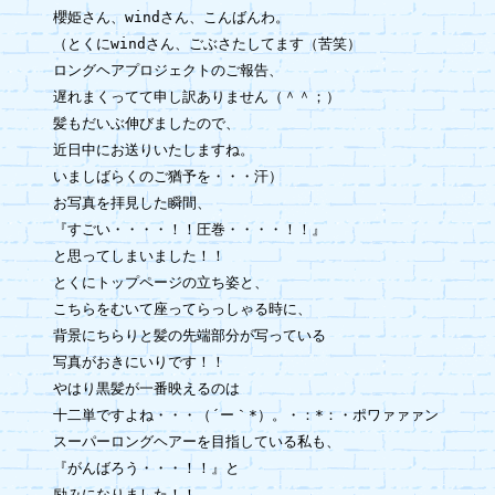
櫻姫さん、windさん、こんばんわ。

（とくにwindさん、ごぶさたしてます（苦笑）

ロングヘアプロジェクトのご報告、

遅れまくってて申し訳ありません（＾＾；）

髪もだいぶ伸びましたので、

近日中にお送りいたしますね。

いましばらくのご猶予を・・・汗）

お写真を拝見した瞬間、

『すごい・・・・！！圧巻・・・・！！』

と思ってしまいました！！

とくにトップページの立ち姿と、

こちらをむいて座ってらっしゃる時に、

背景にちらりと髪の先端部分が写っている

写真がおきにいりです！！

やはり黒髪が一番映えるのは

十二単ですよね・・・（´ー｀*）。・：*：・ポワァァァン

スーパーロングヘアーを目指している私も、

『がんばろう・・・！！』と

励みになりました！！
