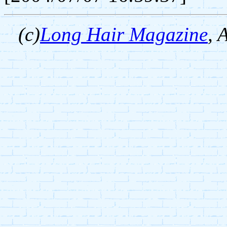
(c)
Long Hair Magazine
,