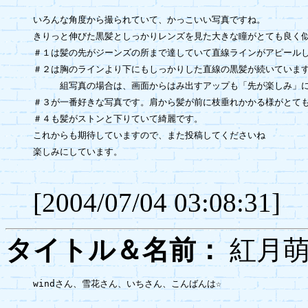
いろんな角度から撮られていて、かっこいい写真ですね。

きりっと伸びた黒髪としっかりレンズを見た大きな瞳がとても良く似
＃１は髪の先がジーンズの所まで達していて直線ラインがアピールし
＃２は胸のラインより下にもしっかりした直線の黒髪が続いています
　　　組写真の場合は、画面からはみ出すアップも「先が楽しみ」に
＃３が一番好きな写真です。肩から髪が前に枝垂れかかる様がとても
＃４も髪がストンと下りていて綺麗です。

これからも期待していますので、また投稿してくださいね

楽しみにしています。

[2004/07/04 03:08:31]
タイトル＆名前：
紅
windさん、雪花さん、いちさん、こんばんは☆
