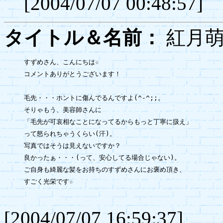
[2004/07/07 00:48:57]
タイトル＆名前：
紅
すずめさん、こんにちは☆

コメントありがとうございます！

毛先・・・ホントに傷んでるんですよ(^-^;;。

そりゃもう、美容師さんに

「毛先が可哀相なことになってるからもっと丁寧に扱え」

って怒られちゃうくらい(汗)。

写真ではそうは見えないですか？

良かったぁ・・・(って、安心してる場合じゃない)。

ご自身も綺麗な髪をお持ちのすずめさんにお褒め頂き、

すごく光栄です☆

[2004/07/07 16:59:37]