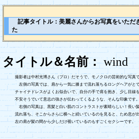
記事タイトル：
美麗さんからお写真をいただ
た
タイトル＆名前：
wi
撮影者は中村光博さん（プロ）だそうで、モノクロの芸術的な写真で
　左側の写真では、肩から一気に膝まで流れ落ちるロングヘアがとて
チャイナドレスがよくお似合いで、自分の手で肩を抱き、少し目線を
不安そうでいて意志の強さが伝わってくるような、そんな印象です。
　右側の写真は、黒髪と白い肌のコントラストが素晴らしい！長い髪
流れ落ち、そこからさらに横へと続いているのを見ると、ため息が出
左の肩が髪の間から少しだけ覗いているのもすごくセクシーです。
