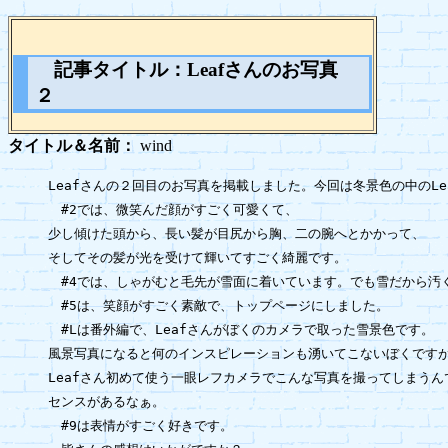
記事タイトル：Leafさんのお写真
２
タイトル＆名前：
wind
Leafさんの２回目のお写真を掲載しました。今回は冬景色の中のLea
　#2では、微笑んだ顔がすごく可愛くて、

少し傾けた頭から、長い髪が目尻から胸、二の腕へとかかって、

そしてその髪が光を受けて輝いてすごく綺麗です。

　#4では、しゃがむと毛先が雪面に着いています。でも雪だから汚く
　#5は、笑顔がすごく素敵で、トップページにしました。

　#Lは番外編で、Leafさんがぼくのカメラで取った雪景色です。

風景写真になると何のインスピレーションも湧いてこないぼくですが
Leafさん初めて使う一眼レフカメラでこんな写真を撮ってしまうんで
センスがあるなぁ。

　#9は表情がすごく好きです。
