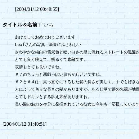
[2004/01/12 00:48:55]
タイトル＆名前：
いち
あけましておめでおうございます

Leafさんの写真、新春にふさわしい

さわやかな純白の雪景色と眩い白さの服に流れるストレートの黒髪が
とても良く映えて、明るくて素敵です。

表情もとても良いですね。

＃７のちょっと悪戯っぽい目もかわいいですね。

＃２と＃４は、真っ直ぐに下ろした髪の長さが美しく、中でも好きな
人によって色々な長さの髪がありますが、ある仕草で髪の先端が地面
とてもドキッとする訴え方がありますね。

長い髪の魅力を存分に発揮されている彼女に今年も「応援しています
[2004/01/12 01:40:51]