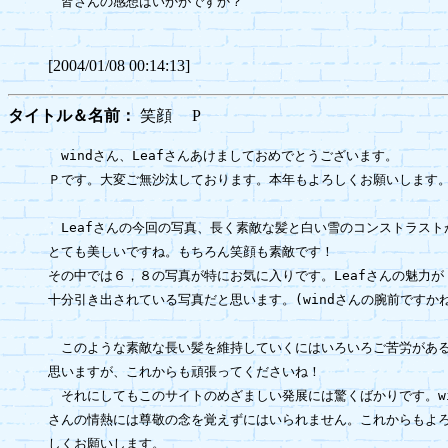
　皆さんの感想はいかがですか？

[2004/01/08 00:14:13]
タイトル＆名前：
笑顔 P
　windさん、Leafさんあけましておめでとうございます。

Ｐです。大変ご無沙汰しております。本年もよろしくお願いします。
　Leafさんの今回の写真、長く素敵な髪と白い雪のコンストラストが
とても美しいですね。もちろん笑顔も素敵です！

その中では６，８の写真が特にお気に入りです。Leafさんの魅力が

十分引き出されている写真だと思います。(windさんの腕前ですかね
　このような素敵な長い髪を維持していくにはいろいろご苦労がある
思いますが、これからも頑張ってくださいね！

　それにしてもこのサイトのめざましい発展には驚くばかりです。win
さんの情熱には尊敬の念を覚えずにはいられません。これからもよろ
しくお願いします。
