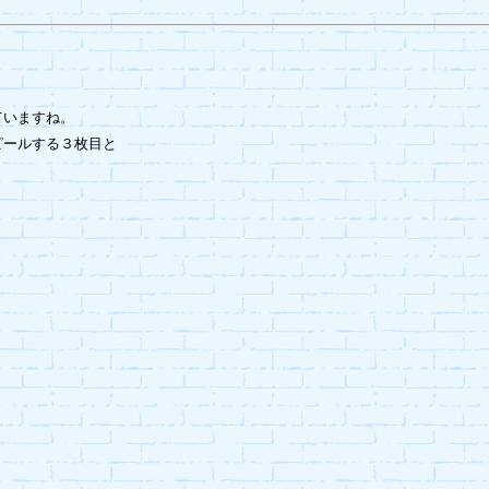
いますね。

ールする３枚目と
