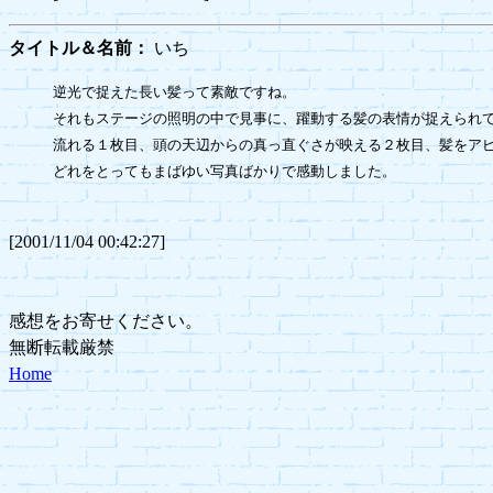
タイトル＆名前：
いち
逆光で捉えた長い髪って素敵ですね。

それもステージの照明の中で見事に、躍動する髪の表情が捉えられて
流れる１枚目、頭の天辺からの真っ直ぐさが映える２枚目、髪をアピ
どれをとってもまばゆい写真ばかりで感動しました。

[2001/11/04 00:42:27]
感想をお寄せください。
無断転載厳禁
Home