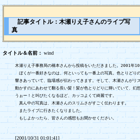
記事タイトル：
木瀬りえ子さんのライブ写
真
タイトル＆名前：
wind
木瀬りえ子事務局の橋本さんから投稿をいただきました。2001年10
　ぼくが一番好きなのは、何といっても一番上の写真。色とりどりの
響きあっていて、臨場感が伝わってきます。そして、木瀬さんがリズ
動かすのにあわせて翻る長い髪！髪が色とりどりに輝いていて、幻想
うぉー！と叫びたくなるほど、カッコよくて綺麗です。

　真ん中の写真は、木瀬さんのスリムさがすごく伝わります。

　またライブに行きたくなりました。

　もしよかったら、皆さんの感想もお聞かせください。

[2001/10/31 01:01:41]