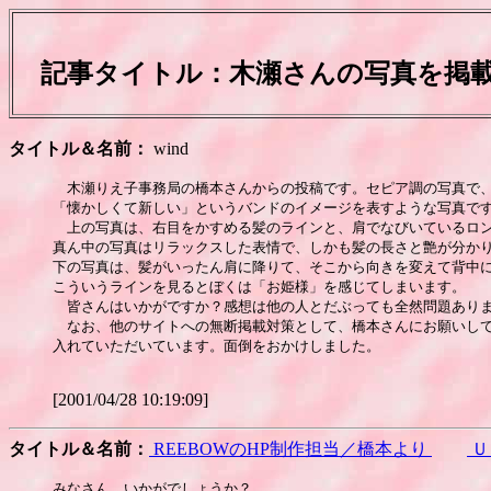
記事タイトル：
木瀬さんの写真を掲
タイトル＆名前：
wind
　木瀬りえ子事務局の橋本さんからの投稿です。セピア調の写真で、
「懐かしくて新しい」というバンドのイメージを表すような写真です
　上の写真は、右目をかすめる髪のラインと、肩でなびいているロン
真ん中の写真はリラックスした表情で、しかも髪の長さと艶が分かり
下の写真は、髪がいったん肩に降りて、そこから向きを変えて背中に
こういうラインを見るとぼくは「お姫様」を感じてしまいます。

　皆さんはいかがですか？感想は他の人とだぶっても全然問題ありま
　なお、他のサイトへの無断掲載対策として、橋本さんにお願いして
入れていただいています。面倒をおかけしました。

[2001/04/28 10:19:09]
タイトル＆名前：
REEBOWのHP制作担当／橋本より
Ｕ
みなさん、いかがでしょうか？
