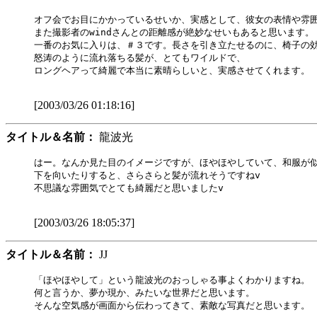
オフ会でお目にかかっているせいか、実感として、彼女の表情や雰囲
また撮影者のwindさんとの距離感が絶妙なせいもあると思います。

一番のお気に入りは、＃３です。長さを引き立たせるのに、椅子の効
怒涛のように流れ落ちる髪が、とてもワイルドで、

ロングヘアって綺麗で本当に素晴らしいと、実感させてくれます。

[2003/03/26 01:18:16]
タイトル＆名前：
龍波光
はー。なんか見た目のイメージですが、ほやほやしていて、和服が似
下を向いたりすると、さらさらと髪が流れそうですねv

不思議な雰囲気でとても綺麗だと思いましたv

[2003/03/26 18:05:37]
タイトル＆名前：
JJ
「ほやほやして」という龍波光のおっしゃる事よくわかりますね。

何と言うか、夢か現か、みたいな世界だと思います。

そんな空気感が画面から伝わってきて、素敵な写真だと思います。
