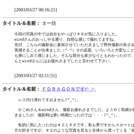
[2003/03/27 00:16:21]
タイトル＆名前：
ター坊
今回の写真の中では自分もやっぱり＃６が気に入りました。

windさんのおっしやる通り、自然な感じで撮れてますね。

先日、こちらの撮影会に参加させていただきまして野外撮影の良さみ
実感することが出来ました（^-^）その反面、いろいろと大変なこと
も身にしみて感じました。そんな部分も多少なりともわかったので、
んとwindさんにはお疲れさまでしたと言わせて下さい。

[2003/03/27 02:11:51]
タイトル＆名前：
ＦＤＲＡＧＯＮです(^_^;
　レス付け遅れてすみません(^_^;。

　かごめさん＆windさん、撮影お疲れさまでした。ようやく気候が緩
きましたが、撮影時は寒い時期だったのでは・・・(^_^;。

　私的に気に入ったのは＃２と＃６です。私も男ですからスカートは
方が好きですが、＃２のような写真を見ると全体から漂ってくる「女