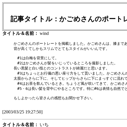
記事タイトル：かごめさんのポート
タイトル＆名前：
wind
かごめさんのポートレートを掲載しました。かごめさんは、膝まであ
背が高くてしかもスリムでとてもスタイルがいいんです。

　#1は白梅を背景にして。

　#2はかごめさんが髪をいじっているところを撮影しました。

長い黒髪と白い指とのコントラストが綺麗だと思います。

　#3はちょっとお行儀の悪い座り方をして貰いました。かごめさんの
太股からさらに下に、そしてヒップからさらに下にまっすぐに流れて
　#4はお茶を飲んでいるとき。ちょうど風が吹いてきて、かごめさん
　#5・6は長い髪を背中にやるところです。特に#6は表情も自然で
もしよかったら皆さんの感想もお聞かせ下さい。

[2003/03/25 19:27:50]
タイトル＆名前：
いち