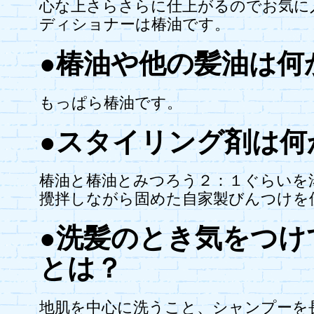
心な上さらさらに仕上がるのでお気に
ディショナーは椿油です。
●椿油や他の髪油は何
もっぱら椿油です。
●スタイリング剤は何
椿油と椿油とみつろう２：１ぐらいを
攪拌しながら固めた自家製びんつけを
●洗髪のとき気をつけ
とは？
地肌を中心に洗うこと、シャンプーを