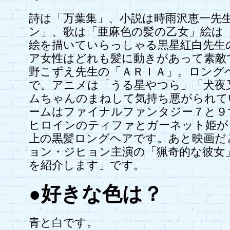
詩は「万葉集」、小説は時雨沢恵一先
ン」、歌は「亜麻色の髪の乙女」絵は
絵を描いていらっしゃる黒星紅白先生
ア女性はどれも髪に動きがあって素敵
野こずえ先生の「ＡＲＩＡ」。ロング
で。アニメは「うる星やつら」「犬夜
ムちゃんのまねして気持ち悪がられて
ームはファイナルファンタジー７と９
ヒロインのティファとガーネット姫が
上の黒髪ロングヘアです。あと映画だ
ョン・ジヒョン主演の「猟奇的な彼女
を紹介します」です。
●好きな色は？
青と白です。