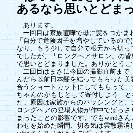
あるなら思いとどま
あります。
一回目は家族喧嘩で母に髪をつかま
「自分で危険因子を増やしているので
なり、もう少しで自分で根元から切っ
でしたが、「ロングヘアサロン」の皆
で思いとどまりました。ありがとうご
二回目はまさに今回の撮影直前まで
んだら以前日本髪を結ってもらった美
合うショートカットにしてもらって、
ちゃんのかもじとして寄付しよう」と
た。原因は家族からのバッシングと、
ロングヘアの登場人物が作中でばっさ
まったことの影響です。でもwindさ
わせを始めた瞬間、切る気は雲散霧消