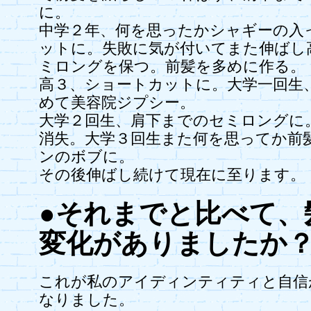
に。
中学２年、何を思ったかシャギーの入
ットに。失敗に気が付いてまた伸ばし
ミロングを保つ。前髪を多めに作る。
高３、ショートカットに。大学一回生
めて美容院ジプシー。
大学２回生、肩下までのセミロングに
消失。大学３回生また何を思ってか前
ンのボブに。
その後伸ばし続けて現在に至ります。
●それまでと比べて、
変化がありましたか
これが私のアイディンティティと自信
なりました。