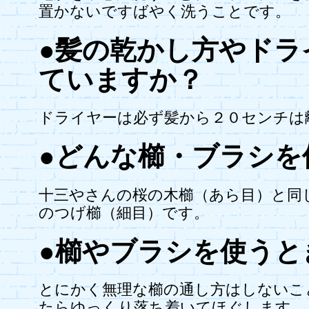
置かないですばやく洗うことです。
●髪の乾かし方やドラ
ていますか？
ドライヤーは必ず髪から２０センチは
●どんな櫛・ブラシを
十三やさんの桜の木櫛（あら目）と同
のつげ櫛（細目）です。
●櫛やブラシを使うと
とにかく無理な櫛の通し方はしないこ
たらゆっくり落ち着いてほぐします。