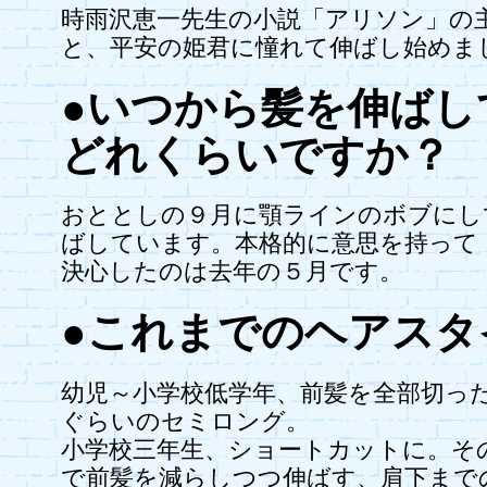
時雨沢恵一先生の小説「アリソン」の
と、平安の姫君に憧れて伸ばし始めま
●いつから髪を伸ばし
どれくらいですか？
おととしの９月に顎ラインのボブにし
ばしています。本格的に意思を持って
決心したのは去年の５月です。
●これまでのヘアスタ
幼児～小学校低学年、前髪を全部切っ
ぐらいのセミロング。
小学校三年生、ショートカットに。そ
で前髪を減らしつつ伸ばす、肩下まで