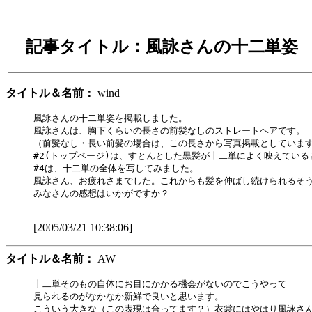
記事タイトル：風詠さんの十二単
タイトル＆名前：
wind
風詠さんの十二単姿を掲載しました。

風詠さんは、胸下くらいの長さの前髪なしのストレートヘアです。

（前髪なし・長い前髪の場合は、この長さから写真掲載としています
#2(トップページ)は、すとんとした黒髪が十二単によく映えている
#4は、十二単の全体を写してみました。

風詠さん、お疲れさまでした。これからも髪を伸ばし続けられるそう
みなさんの感想はいかがですか？

[2005/03/21 10:38:06]
タイトル＆名前：
AW
十二単そのもの自体にお目にかかる機会がないのでこうやって

見られるのがなかなか新鮮で良いと思います。

こういう大きな（この表現は合ってます？）衣裳にはやはり風詠さん