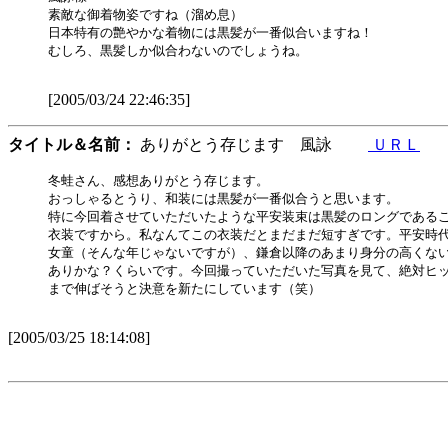
素敵な御着物姿ですね（溜め息）

日本特有の艶やかな着物には黒髪が一番似合いますね！

むしろ、黒髪しか似合わないのでしょうね。

[2005/03/24 22:46:35]
タイトル＆名前：
ありがとう存じます 風詠
ＵＲＬ
冬蛙さん、感想ありがとう存じます。

おっしゃるとうり、和装には黒髪が一番似合うと思います。

特に今回着させていただいたような平安装束は黒髪のロングであるこ
衣装ですから。私なんてこの衣装だとまだまだ短すぎです。平安時代
女童（そんな年じゃないですが）、鎌倉以降のあまり身分の高くない
ありかな？くらいです。今回撮っていただいた写真を見て、絶対ヒッ
まで伸ばそうと決意を新たにしています（笑）

[2005/03/25 18:14:08]