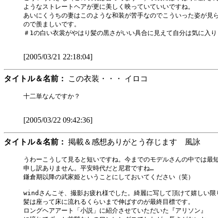
ようなストレートヘアが更に美しく映っていていいですね。

あいにくうちの妻はこのような和装が苦手なのでこういった姿が見ら
ので羨ましいです。

＃1の白い衣裳がやはり髪の黒さがいい具合に見えて自分は気に入りま
[2005/03/21 22:18:04]
タイトル＆名前：
この衣装・・・ イロコ
十二単なんですか？

[2005/03/22 09:42:36]
タイトル＆名前：
掲載＆感想ありがとう存じます 風詠
うわーこうして見ると短いですね。今までのモデルさんの中では最短で
申し訳ありません。平安時代だと尼君ですね…

鎌倉期以降の武家姫ということにしておいてください（笑）

windさんこそ、撮影お疲れ様でした。綺麗に写して頂けて嬉しい限り
髪は座って床に流れるくらいまで伸ばすのが最終目標です。

ロングヘアアート「小説」に紹介させていただいた『アリソン』
