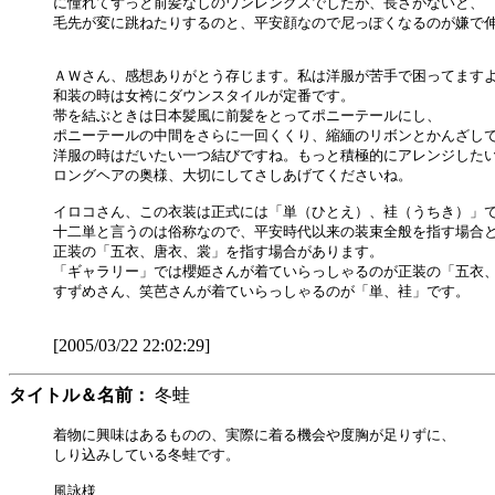
に憧れてずっと前髪なしのワンレングスでしたが、長さがないと、

毛先が変に跳ねたりするのと、平安顔なので尼っぽくなるのが嫌で伸
ＡＷさん、感想ありがとう存じます。私は洋服が苦手で困ってますよ
和装の時は女袴にダウンスタイルが定番です。

帯を結ぶときは日本髪風に前髪をとってポニーテールにし、

ポニーテールの中間をさらに一回くくり、縮緬のリボンとかんざしで
洋服の時はだいたい一つ結びですね。もっと積極的にアレンジしたい
ロングヘアの奥様、大切にしてさしあげてくださいね。

イロコさん、この衣装は正式には「単（ひとえ）、袿（うちき）」で
十二単と言うのは俗称なので、平安時代以来の装束全般を指す場合と
正装の「五衣、唐衣、裳」を指す場合があります。

「ギャラリー」では櫻姫さんが着ていらっしゃるのが正装の「五衣、
すずめさん、笑芭さんが着ていらっしゃるのが「単、袿」です。

[2005/03/22 22:02:29]
タイトル＆名前：
冬蛙
着物に興味はあるものの、実際に着る機会や度胸が足りずに、

しり込みしている冬蛙です。

風詠様
