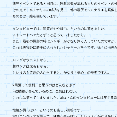
観光イベントであると同時に、宗教音楽が流れる祈りのイベントの性
その点で、ルミナリエの成功を見て、他の場所でルミナリエを真似し
ものとは一線を画しています。

インタビューでは、髪質がやや癖毛、というのに驚きました。

ストレートヘアだとずっと思っていましたから。

また、最初の撮影の時はシャギーがかなり深く入っていたのですが、
これは美容師に勝手に入れられたシャギーだそうです。徐々に毛先が
ロングがウエストから、

超ロングは太ももから、

というのも普通の人からすると、かなり「長め」の基準ですね。

>黒髪って便利、と思うのはどんなとき？

>結構髪が傷んでいるのに、全然ばれない。

これには笑ってしまいました。akiさんのインタビューには笑える部
性格が男っぽい、というのも楽しい回答です。

実はロングヘア女性って、性格が男っぽい、という人がかなり多いん