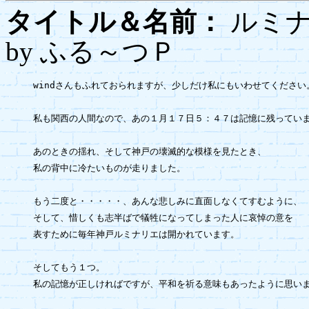
タイトル＆名前：
ルミナ
by ふる～つＰ
windさんもふれておられますが、少しだけ私にもいわせてください。
私も関西の人間なので、あの１月１７日５：４７は記憶に残っていま
あのときの揺れ、そして神戸の壊滅的な模様を見たとき、

私の背中に冷たいものが走りました。

もう二度と・・・・・、あんな悲しみに直面しなくてすむように、

そして、惜しくも志半ばで犠牲になってしまった人に哀悼の意を

表すために毎年神戸ルミナリエは開かれています。

そしてもう１つ。

私の記憶が正しければですが、平和を祈る意味もあったように思いま