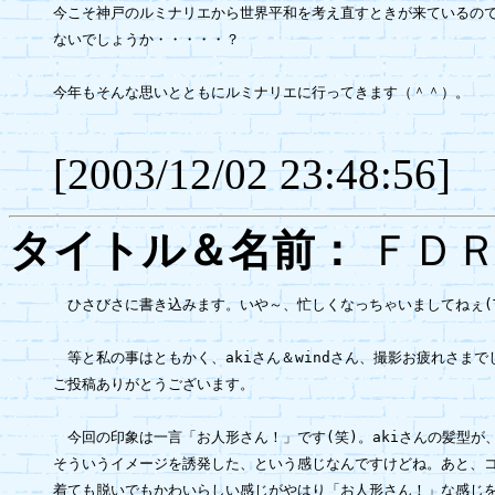
今こそ神戸のルミナリエから世界平和を考え直すときが来ているので
ないでしょうか・・・・・？

今年もそんな思いとともにルミナリエに行ってきます（＾＾）。

[2003/12/02 23:48:56]
タイトル＆名前：
ＦＤＲ
　ひさびさに書き込みます。いや～、忙しくなっちゃいましてねぇ(T_
　等と私の事はともかく、akiさん＆windさん、撮影お疲れさまでし
ご投稿ありがとうございます。

　今回の印象は一言「お人形さん！」です(笑)。akiさんの髪型が、
そういうイメージを誘発した、という感じなんですけどね。あと、コ
着ても脱いでもかわいらしい感じがやはり「お人形さん！」な感じを