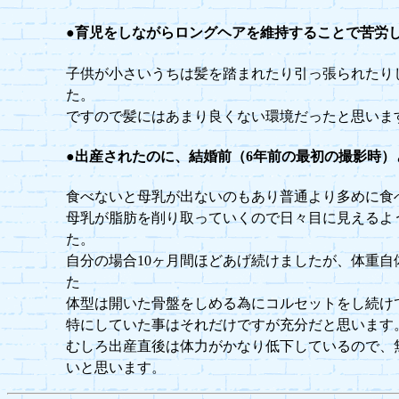
●育児をしながらロングヘアを維持することで苦労
子供が小さいうちは髪を踏まれたり引っ張られたり
た。
ですので髪にはあまり良くない環境だったと思いま
●出産されたのに、結婚前（6年前の最初の撮影時
食べないと母乳が出ないのもあり普通より多めに食
母乳が脂肪を削り取っていくので日々目に見えるよ
た。
自分の場合10ヶ月間ほどあげ続けましたが、体重自
た
体型は開いた骨盤をしめる為にコルセットをし続け
特にしていた事はそれだけですが充分だと思います
むしろ出産直後は体力がかなり低下しているので、
いと思います。