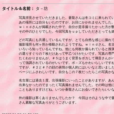
タイトル＆名前：
タ－坊
　　写真拝見させていただきました。蒼龍さんは冬コミに来られてい
　　あの場所には自分もいたのですが、お目にかかれませんでした。(
　　ｗｉｎｄさんが掲載された中で、自分が是非撮りたかった方が数
　　その中のひとりでした。今回写真をｕｐしていただきとっても嬉
　　どの写真にも共通しているんですが、とても自然な感じに撮れて
　　撮影場所も何ヶ所か移動されたようですね。ｗｉｎｄさん、名古
　　いろいろ知っているんですね。他にも何枚か撮られていると推測
　　の選りすぐりの７枚だけあって甲乙つけがたいです。写真の専門
　　たくわかりませんが、＃５はうまく背景をボカして璃音さんがバ
　　って強調されているのがいいです。ポ－ズもかわいらしいですね
　　ですが、＃２と＃７の顔の表情が個人的にはいいなと思いました
　　ページにふさわしいです。自分もこの７枚だったらこの写真かな
　　名古屋には過去１度、出張撮影にいったことがありますが、あん
　　出来なかったのでまったく写真撮れませんでした。その時は他に
　　こともありますけどね。いつか蒼龍さんにお会いできたらいいな
　　外の撮影は寒くありませんでしたか？　今回はそのような中で蒼
　　さん素敵な写真ありがとうございます。
