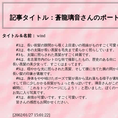
記事タイトル：
蒼龍璃音さんのポー
タイトル＆名前：
wind
　#1は、長い前髪の隙間から覗く上目遣いの視線がものすごく可愛く
　#2は、冬の太陽が長い黒髪を毛先まで柔らかく照らしています。

　#3も、太陽に照らされた黒髪がすごく綺麗です。

　#4は、名古屋市内のレトロな街で撮影したもの。歴史のある街に

長い黒髪の美少女って、すごくはまってます。

　#5は、穏やかな光に照らされた黒髪、そして腰に当てた腕の間から
長い髪の印象が素敵です。

　#6は、身体をやや傾けたポーズで髪が肩から流れ落ちる様子が素晴
そして目に少しかかる前髪がちょっと色っぽいです。璃音さんがこの
瞬間に、「これをトップページにしよう！」と思いました。ぼくの一
お気に入り写真です。

　#7は、表情が可愛いです。すごく可愛いです。

　皆さんの感想もお聞かせください。

[2002/01/27 15:01:22]