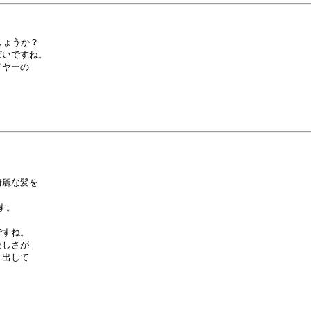
ょうか？

いですね。

ヤーの

麗な髪を

。

すね。

しさが

出して
