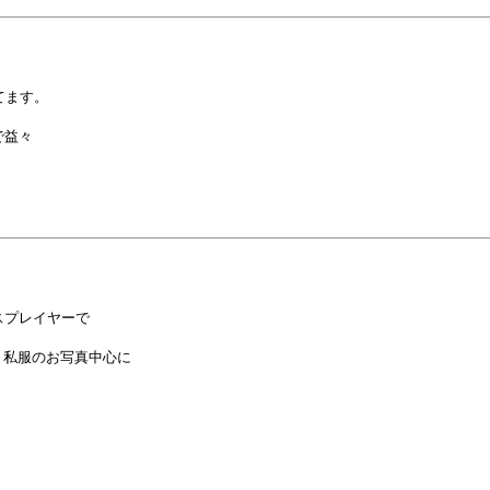
ます。

益々

プレイヤーで

私服のお写真中心に
