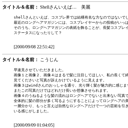
タイトル＆名前：
Shellさんいえば… 美麗
shellさんといえば、コスプレ界では結構有名な方なのではないでし
最近のロングヘアマガジンには、コスプレイヤーからの投稿がいっぱ
そのうち、ロングヘアマガジンの表紙を飾ることが、長髪コスプレイ
ステータスになったりして？

[2000/09/08 22:51:42]
タイトル＆名前：
こうじん
早速見させていただきました。

画像１と画像２、画像４はまるで髪に注目してほしい、私の長くて綺
見てくださいと写真が訴えかけているように見えます。

画像３はwindさんのおっしゃる通り、光り輝く髪が魅力的に感じます
またこの写真だけではどれだけ長いか想像させられます。

画像４のうねるような髪の流れはロングヘアでないと出来ない写真で
全体的に髪の部分が多く写るようにすることによってロングヘアの美
一層分かり、もっと言えば自然なロングヘアだけで一つの芸術を引き
いる感じがしました。

[2000/09/09 01:04:05]