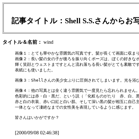
記事タイトル：
Shell S.S.さん
タイトル＆名前：
wind
画像１：とても華やかな雰囲気の写真です。髪が長くて画面に収まり
画像２：長い髪の女の子が後ろを振り向くポーズは、ぼくの好きなポ
輝く笑顔とウェストまですとんと流れ落ちる長い髪がとても素敵です
表紙にも使いました。

画像３：Shellさんの美少女ぶりに圧倒されてしまいます。光を浴
画像４：他の写真とは全く違う雰囲気で一度見たら忘れられません。
色彩的には赤・白・黒だ、という説（「化粧ものがたり　赤、白、黒
赤と白の衣装、赤い口紅と白い肌、そして深い黒の髪が相互に自己主
一体となって凄絶なまでの女性美を表現しているように感じます。

皆さんはいかがですか？

[2000/09/08 02:46:38]