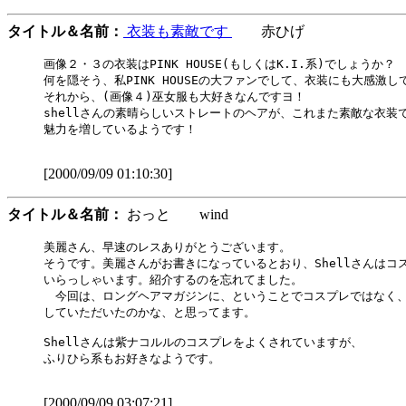
タイトル＆名前：
衣装も素敵です
赤ひげ
画像２・３の衣装はPINK HOUSE(もしくはK.I.系)でしょうか？

何を隠そう、私PINK HOUSEの大ファンでして、衣装にも大感激して
それから、(画像４)巫女服も大好きなんですヨ！

shellさんの素晴らしいストレートのヘアが、これまた素敵な衣装で
魅力を増しているようです！

[2000/09/09 01:10:30]
タイトル＆名前：
おっと wind
美麗さん、早速のレスありがとうございます。

そうです。美麗さんがお書きになっているとおり、Shellさんはコス
いらっしゃいます。紹介するのを忘れてました。

　今回は、ロングヘアマガジンに、ということでコスプレではなく、
していただいたのかな、と思ってます。

Shellさんは紫ナコルルのコスプレをよくされていますが、

ふりひら系もお好きなようです。

[2000/09/09 03:07:21]