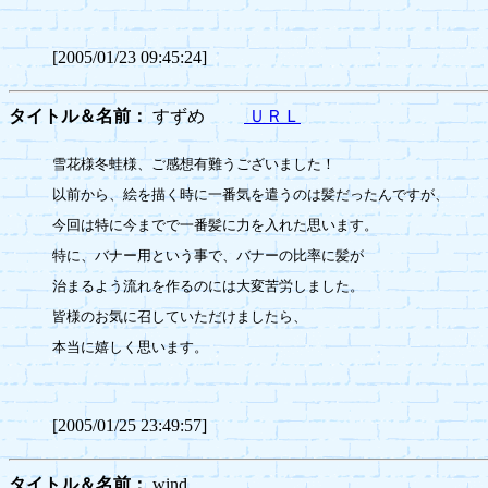
[2005/01/23 09:45:24]
タイトル＆名前：
すずめ
ＵＲＬ
雪花様冬蛙様、ご感想有難うございました！

以前から、絵を描く時に一番気を遣うのは髪だったんですが、

今回は特に今までで一番髪に力を入れた思います。

特に、バナー用という事で、バナーの比率に髪が

治まるよう流れを作るのには大変苦労しました。

皆様のお気に召していただけましたら、

本当に嬉しく思います。

[2005/01/25 23:49:57]
タイトル＆名前：
wind