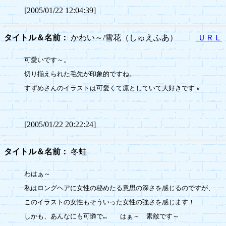
[2005/01/22 12:04:39]
タイトル＆名前：
かわい～/雪花（しゅえふあ）
ＵＲＬ
可愛いです～。

切り揃えられた毛先が印象的ですね。

すずめさんのイラストは可愛くて凛としていて大好きですｖ

[2005/01/22 20:22:24]
タイトル＆名前：
冬蛙
わはぁ～

私はロングヘアに女性の秘めたる意思の深さを感じるのですが、

このイラストの女性もそういった女性の強さを感じます！

しかも、あんなにも可憐で…　　はぁ～　素敵です～
