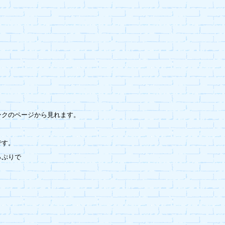
クのページから見れます。

す。

ぷりで
