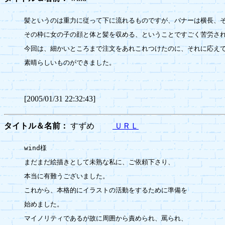
髪というのは重力に従って下に流れるものですが、バナーは横長、そ
その枠に女の子の顔と体と髪を収める、ということですごく苦労され
今回は、細かいところまで注文をあれこれつけたのに、それに応えて
素晴らしいものができました。

[2005/01/31 22:32:43]
タイトル＆名前：
すずめ
ＵＲＬ
wind様

まだまだ絵描きとして未熟な私に、ご依頼下さり、

本当に有難うございました。

これから、本格的にイラストの活動をするために準備を

始めました。

マイノリティであるが故に周囲から責められ、罵られ、
