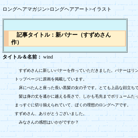
ロングヘアマガジン>ロングヘアアート>イラスト
記事タイトル：新バナー（すずめさん
作）
タイトル＆名前：
wind
　すずめさんに新しいバナーを作っていただきました。バナーはリン
トップページに原画を掲載しています。

　床にぺたんと座った長い黒髪の女の子です。とても上品な顔立ちで
　髪は身の丈を遙かに越える長さで、しかも毛先までボリュームたっ
まっすぐに切り揃えられていて、ぼくの理想のロングヘアです。

すずめさん、ありがとうございました。

　みなさんの感想はいかがですか？
