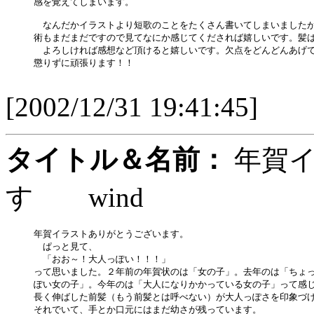
感を覚えてしまいます。

　なんだかイラストより短歌のことをたくさん書いてしまいましたが
術もまだまだですので見てなにか感じてくだされば嬉しいです。髪は
　よろしければ感想など頂けると嬉しいです。欠点をどんどんあげて
懲りずに頑張ります！！

[2002/12/31 19:41:45]
タイトル＆名前：
年賀イ
す wind
年賀イラストありがとうございます。

　ぱっと見て、

　「おお～！大人っぽい！！！」

って思いました。２年前の年賀状のは「女の子」。去年のは「ちょっ
ぽい女の子」。今年のは「大人になりかかっている女の子」って感じ
長く伸ばした前髪（もう前髪とは呼べない）が大人っぽさを印象づけ
それでいて、手とか口元にはまだ幼さが残っています。
