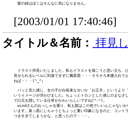
　髪の緑はぼくはそんなに気になりません。

[2003/01/01 17:40:46]
タイトル＆名前：
拝見し
　イラスト拝見いたしました。私もイラストを描こうと思い立ち、ひ
見せられるレベルに到達できずに幾星霜・・・そろそろ本腰入れてが
ねば・・・(^_^;

　パッと見た感じ、女の子が白装束なせいか「お正月」というより「
いうイメージが浮かびました。ちょっとトロンとした感じのまなざし
で口元を隠している仕草がかわいらしいですね(^-^)。

　windさんのおっしゃる通り、私も髪はこの色でいいんじゃないかな
います。真っ黒にしちゃうとちょっと重い印象になるのと、コントラ
つきすぎてしまうかな、と思ったので・・・。
