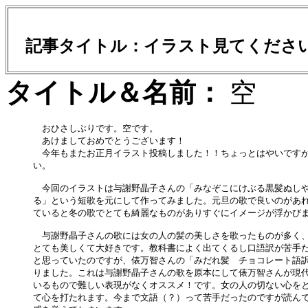
記事タイトル：イラスト見てくだ
タイトル＆名前：
　おひさしぶりです。空です。

　あけましておめでとうございます！

　今年もまたお正月イラスト投稿しました！！ちょっとはやいですが
い。

　今回のイラストは与謝野晶子さんの「みなぞこにけぶる黒髪ぬしや
る」という短歌を元にして作ってみました。元旦の歌で良いのがあれ
ていると冬の歌でとても綺麗なものがありすぐにイメージが浮かびま
　与謝野晶子さんの歌には女の人の髪の美しさを歌ったものが多く、
とても美しくて大好きです。教科書によく出てくるし口語訳が苦手だ
と思っていたのですが、俵万智さんの「みだれ髪　チョコレート語訳
りました。これは与謝野晶子さんの歌を原本にして俵万智さんが現代
いるもので難しい表現がなくオススメ！です。女の人の切ない心をと
て心を打たれます。今まで文語（？）って苦手だったのですが読んで