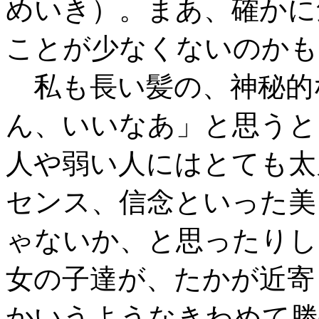
めいき）。まあ、確かに
ことが少なくないのかも
私も長い髪の、神秘的
ん、いいなあ」と思うと
人や弱い人にはとても太
センス、信念といった美
ゃないか、と思ったりし
女の子達が、たかが近寄
かいうようなきわめて勝