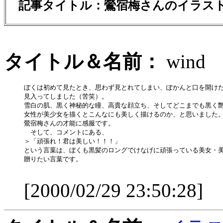
記事タイトル：鶯宿梅さんのイラス
タイトル＆名前：
wi
ぼくは初めて見たとき、思わず見とれてしまい、ぽかんと口を開けた
見入ってしました（苦笑）。

雪白の肌、黒く神秘的な瞳、高貴な顔立ち、そしてどこまでも黒く艶
女性が美少女を描くとこんなにも美しく描けるのか、と思いました。
鶯宿梅さんの才能に感服です。

　そして、コメントにある、

＞「頑張れ！君は美しい！！！」

という言葉は、ぼくも黒髪のロングでけなげに頑張っている美女・美
贈りたい言葉です。

[2000/02/29 23:50:28]