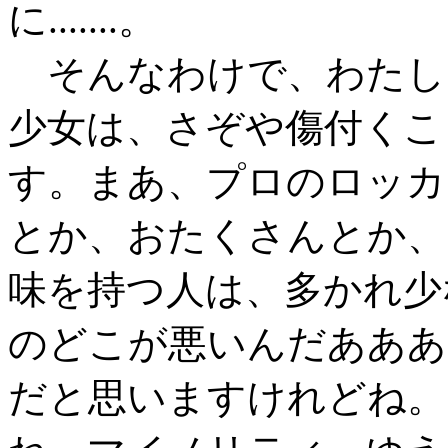
に.......。
そんなわけで、わたし
少女は、さぞや傷付くこ
す。まあ、プロのロッカ
とか、おたくさんとか、
味を持つ人は、多かれ少
のどこが悪いんだあああ
だと思いますけれどね。