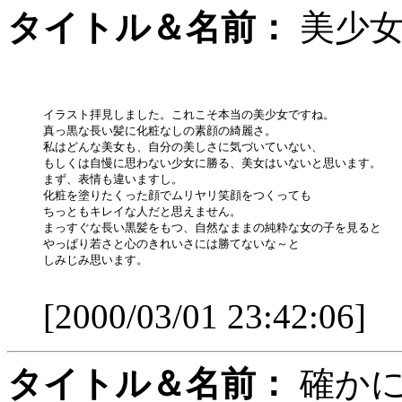
タイトル＆名前：
美少女
イラスト拝見しました。これこそ本当の美少女ですね。

真っ黒な長い髪に化粧なしの素顔の綺麗さ。

私はどんな美女も、自分の美しさに気づいていない、

もしくは自慢に思わない少女に勝る、美女はいないと思います。

まず、表情も違いますし。

化粧を塗りたくった顔でムリヤリ笑顔をつくっても

ちっともキレイな人だと思えません。

まっすぐな長い黒髪をもつ、自然なままの純粋な女の子を見ると

やっぱり若さと心のきれいさには勝てないな～と

しみじみ思います。

[2000/03/01 23:42:06]
タイトル＆名前：
確かに