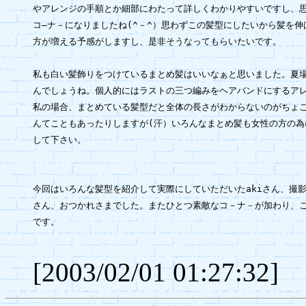
やアレンジの手順とか細部にわたって詳しくわかりやすいですし、思
コ―ナ－になりましたね(^－^）思わずこの髪型にしたいから髪を伸
方が増える予感がしますし、是非そうなってもらいたいです。

私も白い髪飾りをつけているまとめ髪はいいなぁと思いました。夏場
んでしょうね。個人的にはラストの三つ編みをヘアバンドにするアレ
私の場合、まとめている髪型だと全体の長さがわからないのがちょこ
んてこともあったりしますが(汗）いろんなまとめ髪も女性の方の為
して下さい。

今回はいろんな髪型を紹介して実際にしていただいたakiさん、撮影し
さん、おつかれさまでした。またひとつ素敵なコ－ナ－が加わり、こ
です。

[2003/02/01 01:27:32]