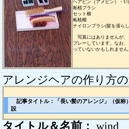
ヘアピン（アメピン）・U
柘植ブラシ
セット櫛
柘植櫛
ナイロンブラシ(髪を濡ら
写真にはありませんが、
プレーしています。なお、
っていないかもしれません
アレンジヘアの作り方
記事タイトル：
「長い髪のアレンジ」（仮称
設
タイトル＆名前：
wi