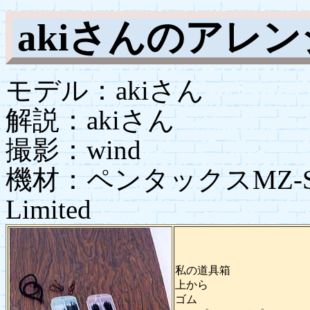
akiさんのアレ
モデル：akiさん
解説：akiさん
撮影：wind
機材：ペンタックスMZ-S+
Limited
私の道具箱
上から
ゴム