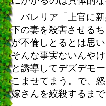
にかかるのは具体的な
バレリア「上官に新
下の妻を殺害させるち
が不倫しとるとは思い
そんな事実ないんやけ
と誘導してデズデモー
こませてまう。で、怒
嫁さんを絞殺するまで