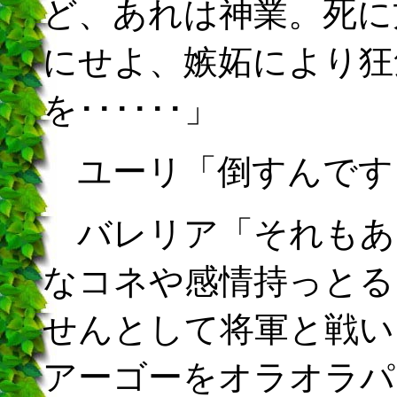
ど、あれは神業。死に
にせよ、嫉妬により狂
を･･････」
ユーリ「倒すんです
バレリア「それもあ
なコネや感情持っとる
せんとして将軍と戦い
アーゴーをオラオラパ