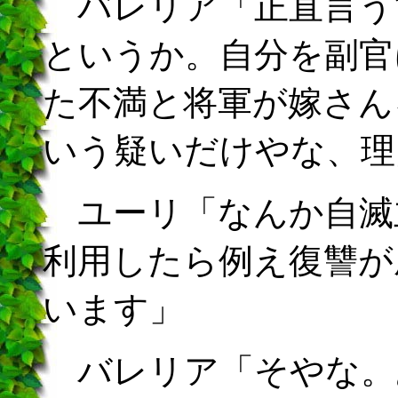
バレリア「正直言う
というか。自分を副官
た不満と将軍が嫁さん
いう疑いだけやな、理
ユーリ「なんか自滅
利用したら例え復讐が
います」
バレリア「そやな。