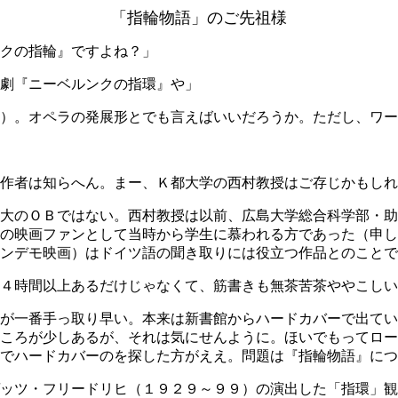
「指輪物語」のご先祖様
クの指輪』ですよね？」
劇『ニーベルンクの指環』や」
）。オペラの発展形とでも言えばいいだろうか。ただし、ワー
作者は知らへん。まー、Ｋ都大学の西村教授はご存じかもしれ
大のＯＢではない。西村教授は以前、広島大学総合科学部・助
の映画ファンとして当時から学生に慕われる方であった（申し
ンデモ映画）はドイツ語の聞き取りには役立つ作品とのことで
４時間以上あるだけじゃなくて、筋書きも無茶苦茶ややこしい
が一番手っ取り早い。本来は新書館からハードカバーで出てい
ころが少しあるが、それは気にせんように。ほいでもってロー
でハードカバーのを探した方がええ。問題は『指輪物語』につ
ッツ・フリードリヒ（１９２９～９９）の演出した「指環」観