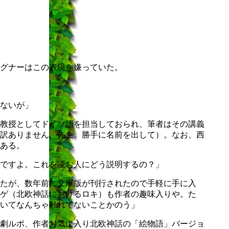
グナーはこの表現を嫌っていた。
ないが」
教授としてドイツ語を担当しておられ、筆者はその講義
訳ありません、先生。勝手に名前を出して）。なお、西
ある。
ですよ。これを読む人にどう説明するの？」
たが、数年前に文庫版が刊行されたので手軽に手に入
ゲ（北欧神話におけるロキ）も作者の趣味入りや。た
いてなんちゃ触れてないことかのう」
劇ルポ、作者お気に入り北欧神話の「絵物語」バージョ