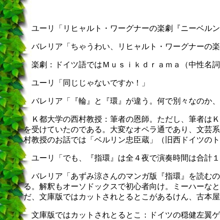
ユーリ「リヒャルト・ワーグナーの楽劇『ニーベルン
バレリア「ちゃうわい、リヒャルト・ワーグナーの楽
楽劇：ドイツ語ではＭｕｓｉｋｄｒａｍａ（中性名詞
ユーリ「同じじゃないですか！」
バレリア「『輪』と『環』が違う。何で別々なのか、
Ｋ都大学の西村教授：筆者の恩師。ただし、筆者はＫ
を受けていたのである。大変なオペラ通であり、文芸系
村教授のお話では「ベルリン忠臣蔵」（旧西ドイツのト
ユーリ「でも、『指環』は全４夜で演奏時間は合計１
バレリア「あずみ涼さんのマンガ版『指環』を読むの
る。解釈もオーソドックスで初心者向け。ミーハーなと
だ、文庫版ではカットされとるとこがあるけん、古本屋
文庫版ではカットされとるとこ：ドイツの穏健左翼ゲ