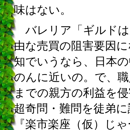
味はない。
バレリア「ギルドは
由な売買の阻害要因に
知でいうなら、日本の
のんに近いの。で、職
までの親方の利益を侵
超奇問・難問を徒弟に
『楽市楽座（仮）じゃ