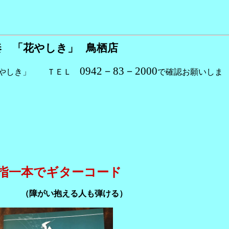
しき」 鳥栖店
0942－83－2000
花やしき」 ＴＥＬ
で確認お願いしま
指一本でギターコード
抱える人も弾ける）