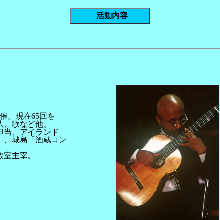
活動内容
催。現在65回を
八、歌など他、
担当、アイランド
」、城島「酒蔵コン
教室主宰。