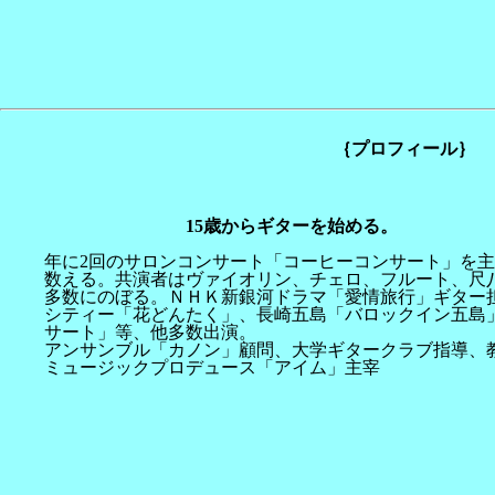
｛プロフィール｝
1
5歳からギターを始める。
年に2回のサロンコンサート「コーヒーコンサート」を主
数える。共演者はヴァイオリン、チェロ、フルート、尺
多数にのぼる。ＮＨＫ新銀河ドラマ「愛情旅行」ギター
シティー「花どんたく」、長崎五島「バロックイン五島
サート」等、他多数出演。
アンサンブル「カノン」顧問、大学ギタークラブ指導、
ミュージックプロデュース「アイム」主宰