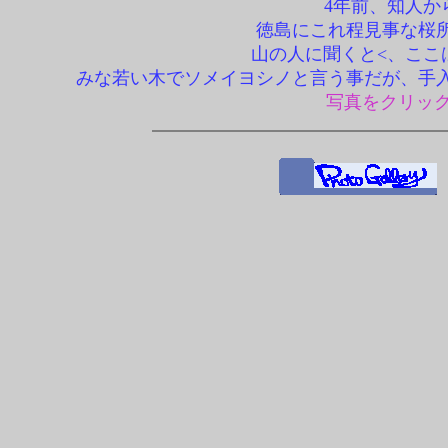
4年前、知人か
徳島にこれ程見事な桜
山の人に聞くと<、ここ
みな若い木でソメイヨシノと言う事だが、手
写真をクリック