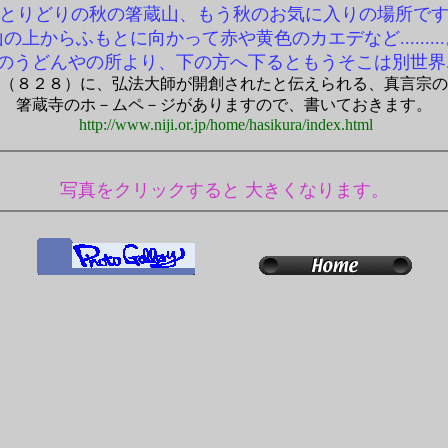
とりどりの秋の箸蔵山、もう秋のお気に入りの場所で
の上からふもとに向かって赤や黄色のカエデなど........
のうどんやの所より、下の方へ下るともうそこは別世界...
（８２８）に、弘法大師が開創されたと伝えられる、真言宗の
箸蔵寺のホ－ムペ－ジがありますので、書いておきます。
http://www.niji.or.jp/home/hasikura/index.html
写真をクリックすると 大きくなります。