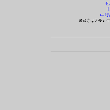
色
山
中腹
箸蔵寺は天長五年