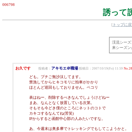
006798
誘って誘
[
トップに戻
渓流シーズ
来シーズン
お久です
アキモエ＠職場
投稿者：
投稿日：2007/10/19(Fri) 11:59
No.2
ども。プチご無沙汰してます。
禁漁してからヒキコモリに拍車がかかり
ほとんど巡回もしておりません。ペコリ
表はねー、削除するべきなんでしょうけどねー
まあ、なんとなく放置している次第。
そもそも今どき僕のところにネットのコトで
カキコするなんてね(苦笑)
IPからすると函館中心部の人みたいですな。
あ、今週末は奥多摩でトレッキングでもしてこようかと。