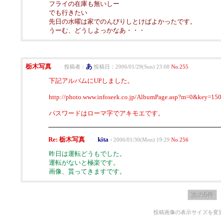
フライの在庫も無いしー
でも行きたい
先日の水曜は家でのんびりしとけばよかったです。
うーむ、どうしよっかなあ・・・
栃木写真
あ
投稿者：
投稿日：2006/01/29(Sun) 23:08
No.255
下記アルバムにUPしました。
http://photo.www.infoseek.co.jp/AlbumPage.asp?m=0&key=
パスワードはローマ字でアキモエです。
Re: 栃木写真
kita
-
2006/01/30(Mon) 19:29
No.256
昨日は運転どうもでした。
運転がないと極楽です。
画像、貰ってきますです。
投稿画像の表示サイズを変