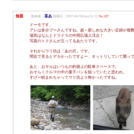
無題
某あ
投稿者：
投稿日：2007/06/30(Sat) 01:12
No.287
ドーモです。
アレは多分プーさんですね。超～新しめな大きい足跡が複
場所はなんとドラドラの中間広場入渓点！
写真のトクさんが立ってるあたりです。
それからウリ坊は「あの沢」です。
間近で見るとデカかったですよー、オットリしていて襲っ
あと、おサルはいつもの釣堀上の駐車スペースで。
おそらくクルマの中の菓子パンを狙っていたと思われ。
すげー睨まれちゃってウリ坊より怖かったですね。