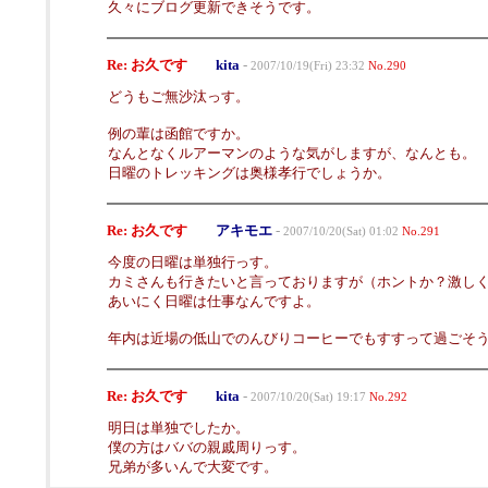
久々にブログ更新できそうです。
Re: お久です
kita
-
2007/10/19(Fri) 23:32
No.290
どうもご無沙汰っす。
例の輩は函館ですか。
なんとなくルアーマンのような気がしますが、なんとも。
日曜のトレッキングは奥様孝行でしょうか。
Re: お久です
アキモエ
-
2007/10/20(Sat) 01:02
No.291
今度の日曜は単独行っす。
カミさんも行きたいと言っておりますが（ホントか？激し
あいにく日曜は仕事なんですよ。
年内は近場の低山でのんびりコーヒーでもすすって過ごそ
Re: お久です
kita
-
2007/10/20(Sat) 19:17
No.292
明日は単独でしたか。
僕の方はババの親戚周りっす。
兄弟が多いんで大変です。