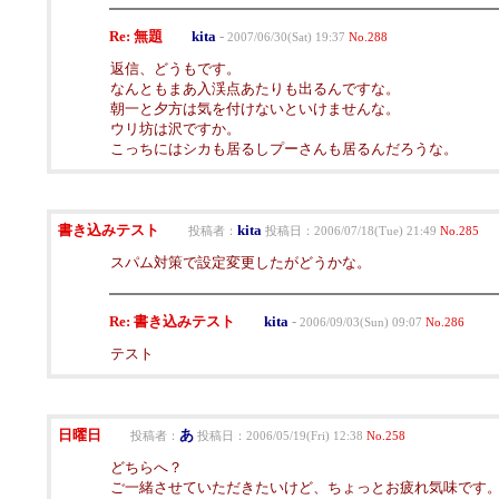
Re: 無題
kita
-
2007/06/30(Sat) 19:37
No.288
返信、どうもです。
なんともまあ入渓点あたりも出るんですな。
朝一と夕方は気を付けないといけませんな。
ウリ坊は沢ですか。
こっちにはシカも居るしプーさんも居るんだろうな。
書き込みテスト
kita
投稿者：
投稿日：2006/07/18(Tue) 21:49
No.285
スパム対策で設定変更したがどうかな。
Re: 書き込みテスト
kita
-
2006/09/03(Sun) 09:07
No.286
テスト
日曜日
あ
投稿者：
投稿日：2006/05/19(Fri) 12:38
No.258
どちらへ？
ご一緒させていただきたいけど、ちょっとお疲れ気味です