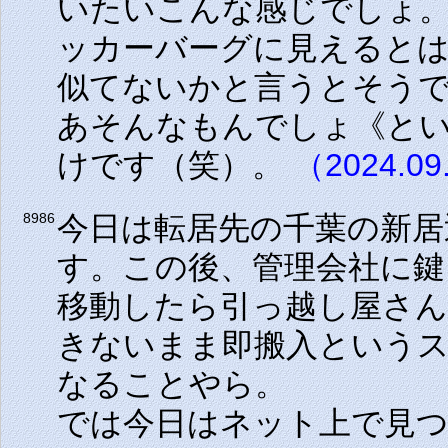
いたいこんな感じでしょ
ッカーバーグに見えると
似てないかと言うとそう
あそんなもんでしょ《と
けです（笑）。
（2024.09
今日は転居先の千葉の新居
8986
す。この後、管理会社に鍵
移動したら引っ越し屋さ
きないまま即搬入という
なることやら。
では今日はネット上で見