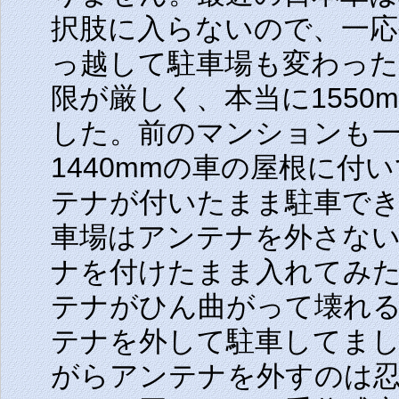
択肢に入らないので、一応
っ越して駐車場も変わっ
限が厳しく、本当に155
した。前のマンションも一
1440mmの車の屋根に
テナが付いたまま駐車で
車場はアンテナを外さな
ナを付けたまま入れてみ
テナがひん曲がって壊れ
テナを外して駐車してま
がらアンテナを外すのは