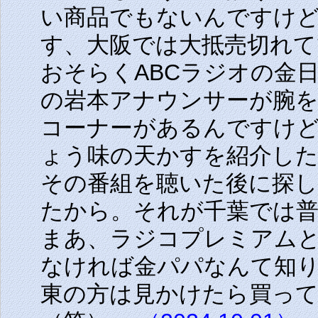
い商品でもないんですけ
す、大阪では大抵売切れて
おそらくABCラジオの金
の岩本アナウンサーが腕
コーナーがあるんですけ
ょう味の天かすを紹介し
その番組を聴いた後に探
たから。それが千葉では
まあ、ラジコプレミアム
なければ金パパなんて知
東の方は見かけたら買っ