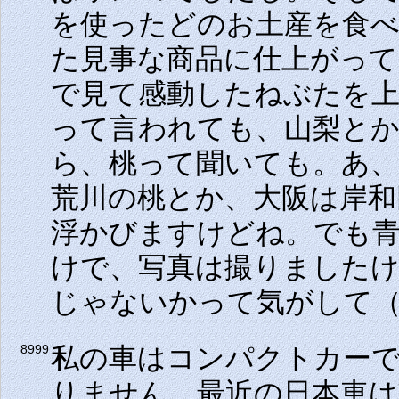
を使ったどのお土産を食
た見事な商品に仕上がっ
で見て感動したねぶたを
って言われても、山梨と
ら、桃って聞いても。あ、
荒川の桃とか、大阪は岸和
浮かびますけどね。でも
けで、写真は撮りました
じゃないかって気がして
私の車はコンパクトカーで
8999
りません。最近の日本車は