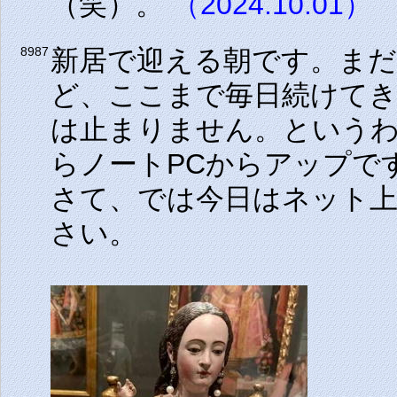
（笑）。
（2024.10.01）
新居で迎える朝です。まだ
8987
ど、ここまで毎日続けて
は止まりません。という
らノートPCからアップで
さて、では今日はネット
さい。