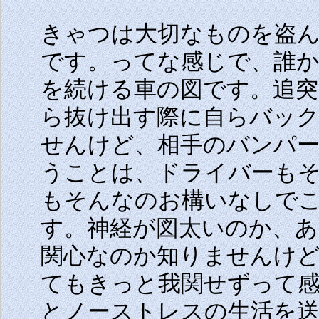
きゃつは大切なものを盗
です。ってな感じで、誰
を続ける車の図です。追
ら抜け出す際に自らバッ
せんけど、相手のバンパ
うことは、ドライバーも
もそんなのお構いなしで
す。神経が図太いのか、
関心なのか知りませんけ
てもきっと我関せずって
とノーストレスの生活を