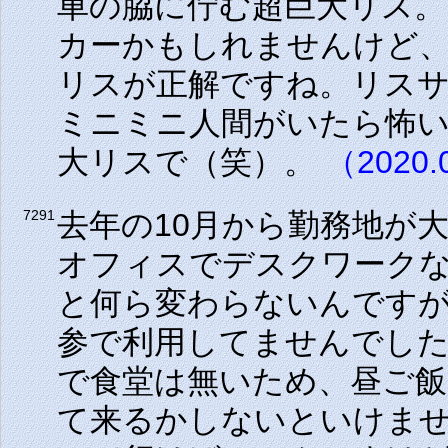
車の脇に佇む超巨大リス
カーかもしれませんけど
リスが正解ですね。リス
ミニミニ人間がいたら怖
大リスで（笑）。
（2020.
去年の10月から勤務地が
7291
オフィスでデスクワーク
と何ら変わらないんです
参で利用してませんでし
で食堂は無いため、昼ご飯
て来るかしないといけま