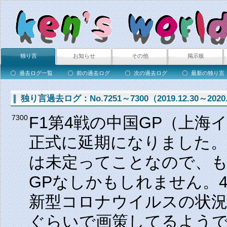
独り言
お知らせ
その他
掲示板
過去ログ一覧
前の過去ログ
次の過去ログ
最新の独り言
独り言過去ログ：No.7251～7300（2019.12.30～2020.
F1第4戦の中国GP（上
7300
正式に延期になりました
は未定ってことなので、も
GPなしかもしれません。4
新型コロナウイルスの状況
ぐらいで画策してるようで