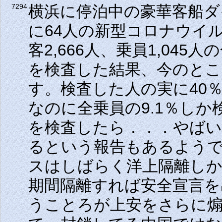
横浜に停泊中の豪華客船ダ
7294
に64人の新型コロナウイ
客2,666人、乗員1,045人
を検査した結果、今のとこ
す。検査した人の実に40
なのに全乗員の9.1％し
を検査したら．．．やばい
るという報告もあるよう
スはしばらく洋上隔離し
期間隔離すれば安全宣言
うことろが上安をさらに