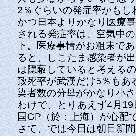
2％ぐらいの発症率かもし
かつ日本よりかなり医療事
される発症率は、空気中の二
下。医療事情がお粗末であ
ると、しこたま感染者が
は隠蔽していると考える
致死率が武漢だけ5％もあ
染者数の分母がかなり小
わけで、とりあえず4月1
国GP（於：上海）が心配
さて、では今日は朝日新