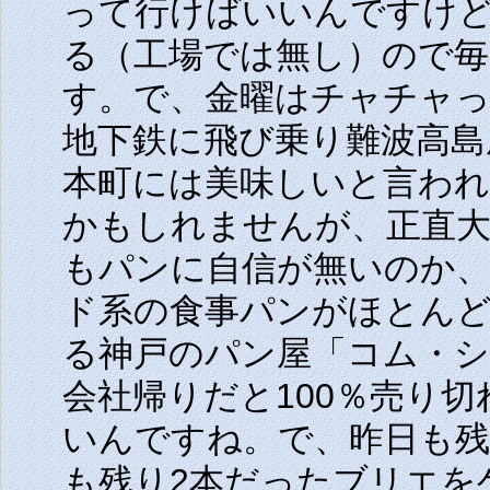
って行けばいいんですけど
る（工場では無し）ので毎
す。で、金曜はチャチャっ
地下鉄に飛び乗り難波高島
本町には美味しいと言わ
かもしれませんが、正直
もパンに自信が無いのか
ド系の食事パンがほとん
る神戸のパン屋「コム・
会社帰りだと100％売り
いんですね。で、昨日も残
も残り2本だったブリエを