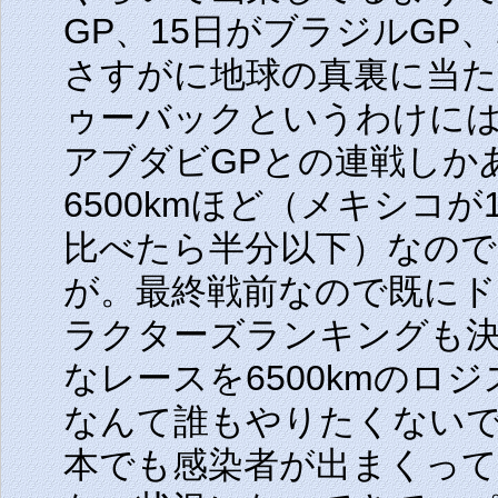
GP、15日がブラジルGP
さすがに地球の真裏に当
ゥーバックというわけに
アブダビGPとの連戦しか
6500kmほど（メキシコが1
比べたら半分以下）なの
が。最終戦前なので既に
ラクターズランキングも
なレースを6500kmのロ
なんて誰もやりたくない
本でも感染者が出まくっ