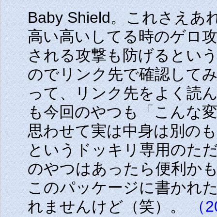
Baby Shield。これ
高い高いしてる時のゲロ攻
される攻撃も防げるとい
のでリンク先で確認してみ
って、リンク先をよく読
も今回のやつも「こんな
思わせて実は中身は別の
というドッキリ専用のた
のやつはあったら便利か
このパッケージに書かれ
れませんけど（笑）。
（20