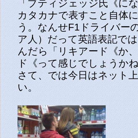
「ブティジェッジ氏《に
カタカナで表すこと自体
う。なんせF1ドライバー
ア人）だって英語表記では「R
んだら「リキアード《か
ド《って感じでしょうか
さて、では今日はネット
い。