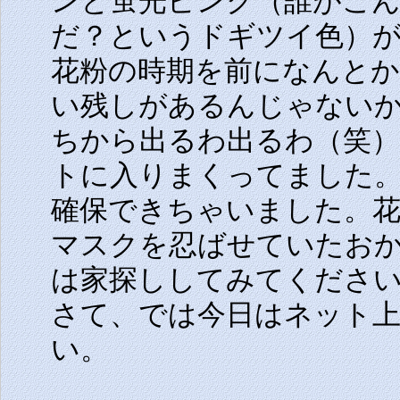
ンと蛍光ピンク（誰がこ
だ？というドギツイ色）
花粉の時期を前になんと
い残しがあるんじゃない
ちから出るわ出るわ（笑
トに入りまくってました。
確保できちゃいました。
マスクを忍ばせていたお
は家探ししてみてくださ
さて、では今日はネット
い。