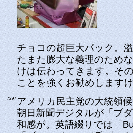
チョコの超巨大パック。
たまた膨大な義理のため
けは伝わってきます。そ
ことを強くお勧めします
アメリカ民主党の大統領候
7297
朝日新聞デジタルが「ブ
和感が。英語綴りでは「But