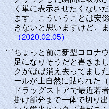
く単に表示させたくない
ます。こういうことは安
きないと思いますけど。
（2020.02.05）
ちょっと前に新型コロナ
7287
足になりそうだと書きま
クがほぼ消え去ってました
ールが上自然に貼られた
ドラッグストアで最近若
掛け部分まで一体で切り