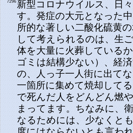
新型コロナウイルス、日々
7296
す。発症の大元となった中
所的な著しい二酸化硫黄の
して考えられるのは、生
体を大量に火葬しているか
ゴミは結構少ない）、経済
の、人っ子一人街に出てな
一箇所に集めて焼却してる
で死んだ人をどんどん燃
まってます。ちなみに、衛
なるためには、少なくとも
度にはならないとも言わ