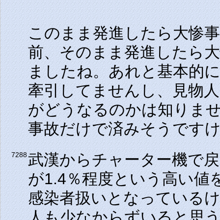
このまま発進したら大惨
前、そのまま発進したら
ましたね。あれと基本的
牽引してませんし、見物
がどうなるのかは知りま
事故だけで済みそうです
武漢からチャーター機で戻
7288
が1.4％程度という高い
感染者扱いとなっている
人も少なからずいると思