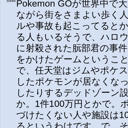
Pokemon GOが世界
5994
ながら街をさまよい歩く
ルや事故も起こってると
る人もいるそうで、ハロ
に射殺された朊部君の事件
をかけたゲームというこ
で、任天堂はジムやポケ
したポケモンが居なくな
したりするデッドゾーン
か。1件100万円とかで
づけたくない人や施設は1
るというわけです。で、そ