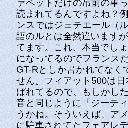
ァベットだけの吊前の車
読まれてるんですよね？例
ンスではジェテエール（ル
語のルとは全然違います
てます。これ、本当でし
になってるのでフランスだ
GT-Rとしか書かれてな
せん。フィアット500は
ばれてるので、もしかした
音と同じように「ジーテ
うかね。そういえば、ア
に駐車されてたフェアレデ