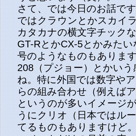
さて、では今日のお話です
ではクラウンとかスカイ
カタカナの横文字チック
GT-RとかCX-5とかみ
号のようなものもあります
208（プジョー）とかい
ね。特に外国では数字や
らの組み合わせ（例えばア
というのが多いイメージ
うにクリオ（日本ではル
てるものもありますけど