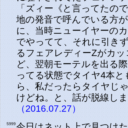
「ズィー《と言ってたの
地の発音で呼んでいる方
に、当時ニューイヤーの
でやってて、それに引き
るフェアレディーZがカッ
ど、翌朝モーテルを出る
ってる状態でタイヤ4本と
ら、私だったらタイヤじ
けどね。と、話が脱線し
（2016.07.27）
今日はネット上で見つけ
5999