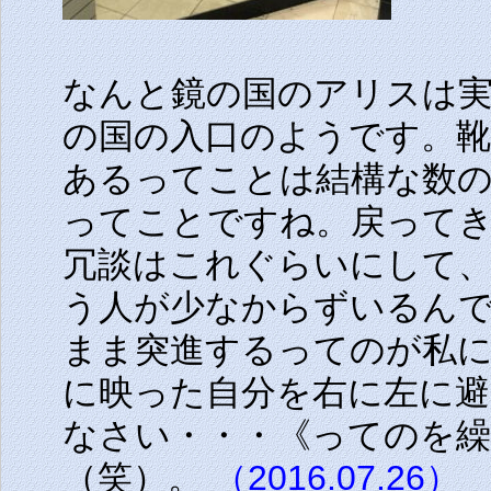
なんと鏡の国のアリスは
の国の入口のようです。
あるってことは結構な数
ってことですね。戻って
冗談はこれぐらいにして
う人が少なからずいるん
まま突進するってのが私
に映った自分を右に左に
なさい・・・《ってのを
（笑）。
（2016.07.26）