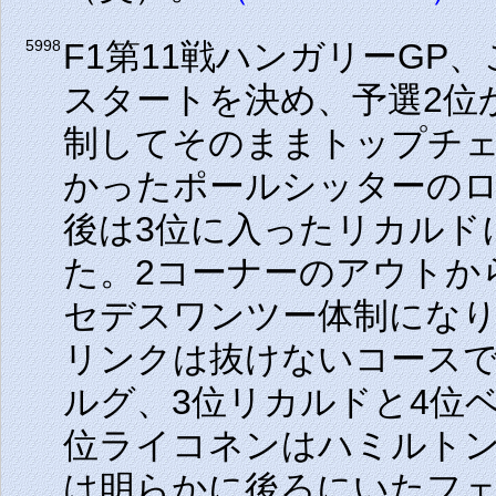
F1第11戦ハンガリーGP
5998
スタートを決め、予選2位
制してそのままトップチェ
かったポールシッターのロ
後は3位に入ったリカルド
た。2コーナーのアウトか
セデスワンツー体制にな
リンクは抜けないコースで
ルグ、3位リカルドと4位
位ライコネンはハミルトン
は明らかに後ろにいたフ