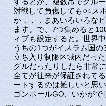
するとか、複数吊でグル
対戦して負傷しても○○ス
か．．．まあいろいろな
ます。で、7つ集めると1
ィブも設定すると。世界中
うちの1つがイスラム国の
立ち入り制限区域内だった
グルだったりしたら非常に
全てが往来が保証されて
ートするのは難しいと思
ゴンボールGO、いかがで