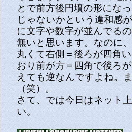
とで前方後円墳の形になっ
じゃないかという違和感
に文字や数字が並んでるの
無いと思います。なのに、
丸くて右側＝後ろが四角い
おり前が方＝四角で後ろ
えても逆なんですよね。
（笑）。
さて、では今日はネット
い。