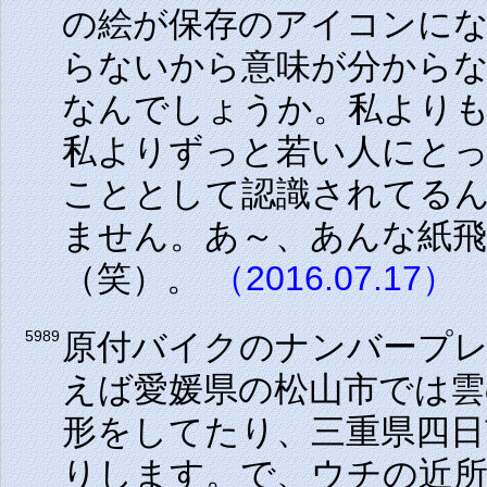
の絵が保存のアイコンに
らないから意味が分から
なんでしょうか。私より
私よりずっと若い人にとっ
こととして認識されてる
ません。あ～、あんな紙
（笑）。
（2016.07.17）
原付バイクのナンバープレ
5989
えば愛媛県の松山市では
形をしてたり、三重県四
りします。で、ウチの近所