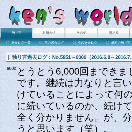
独り言
お知らせ
その他
掲示板
過去ログ一覧
前の過去ログ
次の過去ログ
最新の独り言
独り言過去ログ：No.5951～6000（2016.6.8～2016.7.
とうとう6,000回までき
6000
です。継続は力なりと言
けていることによって何
に続いているのか、続け
全く分かりません。が、
うと思います（笑）。