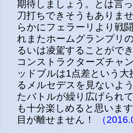
期待しましょう。とは言
刀打ちできそうもありま
らかにフェラーリより戦
れまたホームグランプリ
るいは凌駕することがで
コンストラクターズチャ
ッドブルは1点差という大
るメルセデスを見ないよ
たバトルが繰り広げられ
も十分楽しめると思います
目が離せません！
（2016.