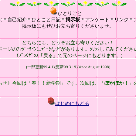
ひとりごと
（＊自己紹介＊ひとこと日記＊
掲示板
＊アンケート＊リンク＊
掲示板にもぜひお立ち寄りくださいませ。
どちらにも、どうぞお立ち寄りください！
ページのｱﾝﾀﾞｰﾗｲﾝにﾃﾞｰﾀなどがあります。ｸﾘｯｸしてみてくださ
（ﾌﾞﾗｳｻﾞの「戻る」で元のページにもどります。)
(一部更新99.4.1)(更新99.3.19)(since August 1998)
らせ》今回は「春！！新学期」です。次回は、「
ぽかぽか！
」
はじめにもどる