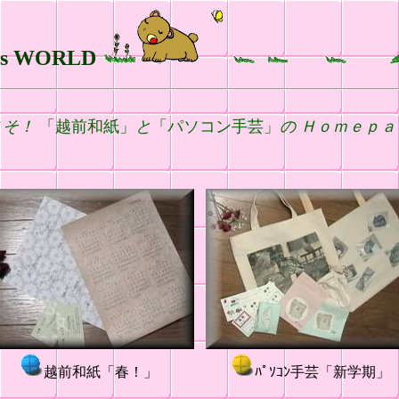
o's WORLD
こそ！
「越前和紙」
と
「パソコン手芸」
の Ｈｏｍｅｐ
越前和紙「春！」
ﾊﾟｿｺﾝ手芸「新学期」