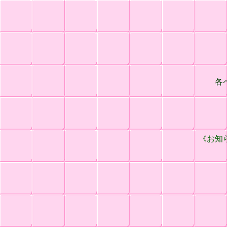
各
《お知