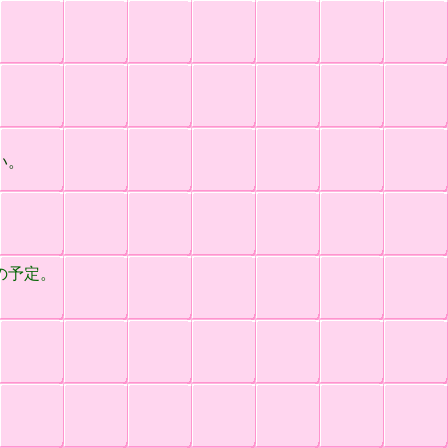
）
い。
の予定。