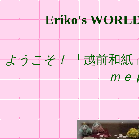
Eriko's WORL
ようこそ！
「越前和紙
ｍｅ