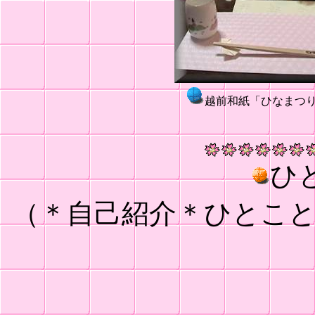
越前和紙「ひなまつ
ひ
（＊自己紹介＊ひとこ