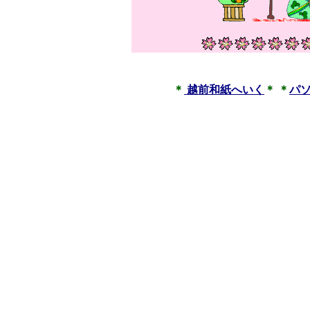
＊
越前和紙へいく
＊ ＊
パ