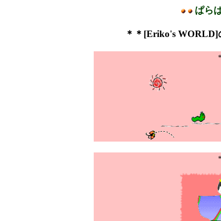
ぱら
＊＊
[Eriko's WORLD]