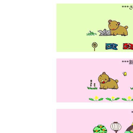
***
***