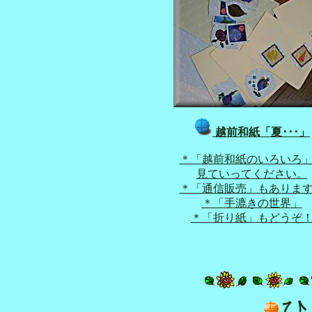
越前和紙「夏･･･」
＊「越前和紙のいろいろ
見ていってください。
＊「通信販売」もありま
＊「手漉きの世界」
＊「折り紙」もどうぞ
ひ