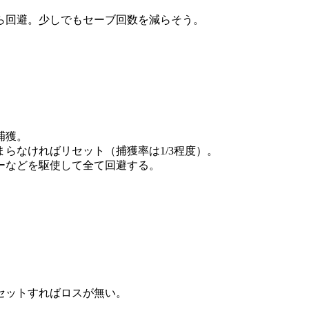
ら回避。少しでもセーブ回数を減らそう。
捕獲。
らなければリセット（捕獲率は1/3程度）。
ーなどを駆使して全て回避する。
セットすればロスが無い。