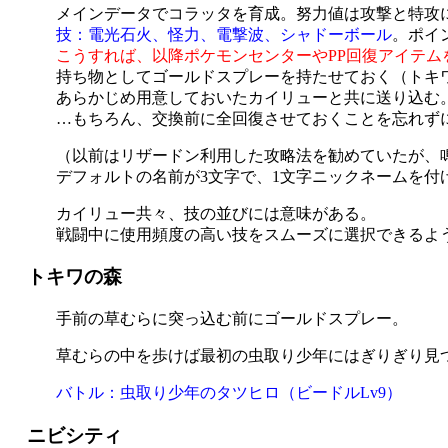
メインデータでコラッタを育成。努力値は攻撃と特攻に
技：電光石火、怪力、電撃波、シャドーボール
。ポイ
こうすれば、以降ポケモンセンターやPP回復アイテム
持ち物としてゴールドスプレーを持たせておく（トキ
あらかじめ用意しておいたカイリューと共に送り込む
…もちろん、交換前に全回復させておくことを忘れず
（以前はリザードン利用した攻略法を勧めていたが、
デフォルトの名前が3文字で、1文字ニックネームを付
カイリュー共々、技の並びには意味がある。
戦闘中に使用頻度の高い技をスムーズに選択できるよ
トキワの森
手前の草むらに突っ込む前にゴールドスプレー。
草むらの中を歩けば最初の虫取り少年にはぎりぎり見
バトル：虫取り少年のタツヒロ（ビードルLv9）
ニビシティ