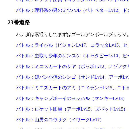
バトル：理科系の男のミツハル（ベトベターLv12、ドガー
23番道路
ハナダは素通りしてまずはゴールデンボールブリッジ
バトル：ライバル（ピジョンLv17、コラッタLv15、ヒト
バトル：虫取り少年のケンスケ（キャタピーLv10、ビード
バトル：ミニスカートのサヤ（ポッポLv12、ナゾノクサL
バトル：短パン小僧のシンゴ（サンドLv14、アーボLv1
バトル：ミニスカートのアミ（ニドラン♂Lv15、ニドラン
バトル：キャンプボーイのヨシハル（マンキーLv18）
バトル：ロケット団員（アーボLv15、ズバットLv15）
バトル：山男のコウサク（イワークLv17）