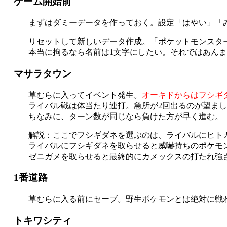
ゲーム開始前
まずはダミーデータを作っておく。設定「はやい」「
リセットして新しいデータ作成。「ポケットモンスタ
本当に拘るなら名前は1文字にしたい。それではあんま
マサラタウン
草むらに入ってイベント発生。
オーキドからはフシギ
ライバル戦は体当たり連打。急所が2回出るのが望ま
ちなみに、ターン数が同じなら負けた方が早く進む。
解説：ここでフシギダネを選ぶのは、ライバルにヒト
ライバルにフシギダネを取らせると威嚇持ちのポケモ
ゼニガメを取らせると最終的にカメックスの打たれ強
1番道路
草むらに入る前にセーブ。野生ポケモンとは絶対に戦
トキワシティ