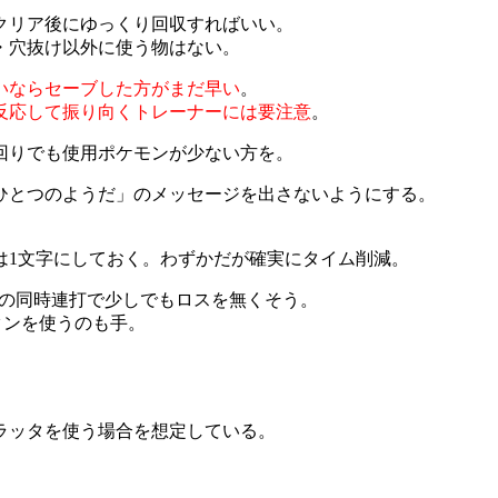
クリア後にゆっくり回収すればいい。
・穴抜け以外に使う物はない。
いならセーブした方がまだ早い
。
反応して振り向くトレーナーには要注意
。
回りでも使用ポケモンが少ない方を。
ひとつのようだ」のメッセージを出さないようにする。
は1文字にしておく。わずかだが確実にタイム削減。
Aの同時連打で少しでもロスを無くそう。
タンを使うのも手。
ラッタを使う場合を想定している。