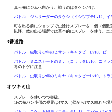
真っ先にジムへ向かう。戦うのはタケシだけ。
バトル：ジムリーダーのタケシ（イシツブテLv12、イワ
町を出る前にショップで虫除けスプレーを11個（個数
以降、敵の出る場所では基本的にスプレーを使う。エ
3番道路
バトル：虫取り少年のヒサシ（キャタピーLv10、ビードル
バトル：ミニスカートのミナ（コラッタLv10、ニドラン
毒のトゲに注意
バトル：虫取り少年のミキヤ（キャタピーLv10、トラン
オツキミ山
スプレーを使いつつ突破。
1Fの短パン小僧の視界は4マス（壁から1マス離れた
バトル：ロケット団員（コラッタLv13、ズバットLv13