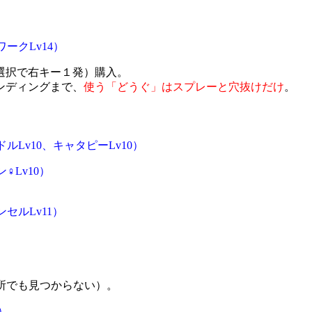
ークLv14）
選択で右キー１発）購入。
ンディングまで、
使う「どうぐ」はスプレーと穴抜けだけ
。
Lv10、キャタピーLv10）
♀Lv10）
セルLv11）
場所でも見つからない）。
）