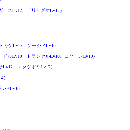
スLv12、ビリリダマLv12）
。
カゲLv18、ケーシィLv16）
ルLv10、トランセルLv10、コクーンLv10）
v12、マダツボミLv12）
4）
♀Lv16）