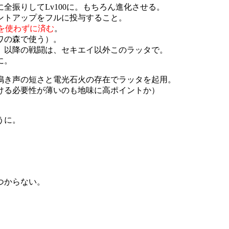
全振りしてLv100に。もちろん進化させる。
ントアップをフルに投与すること。
を使わずに済む
。
ワの森で使う）。
。以降の戦闘は、セキエイ以外このラッタで。
に。
鳴き声の短さと電光石火の存在でラッタを起用。
ける必要性が薄いのも地味に高ポイントか）
うに。
つからない。