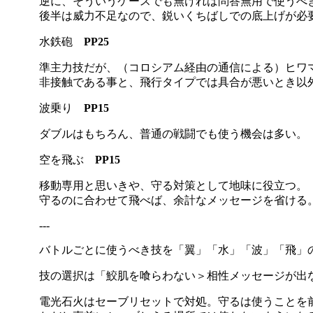
逆に、そういうケースでも無ければ問答無用で使うべ
後半は威力不足なので、鋭いくちばしでの底上げが必
水鉄砲
PP25
準主力技だが、（コロシアム経由の通信による）ヒワ
非接触である事と、飛行タイプでは具合が悪いとき以
波乗り
PP15
ダブルはもちろん、普通の戦闘でも使う機会は多い。
空を飛ぶ
PP15
移動専用と思いきや、守る対策として地味に役立つ。
守るのに合わせて飛べば、余計なメッセージを省ける
---
バトルごとに使うべき技を「翼」「水」「波」「飛」
技の選択は「鮫肌を喰らわない＞相性メッセージが出な
電光石火はセーブリセットで対処。守るは使うことを