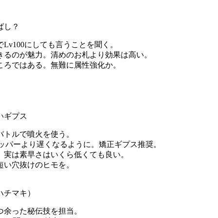
ばし？
Lv100にしても言うことを聞く。
きるのが魅力。清めのお札より効果は高い。
ころではある。無難に属性強化か。
いギプス
バトルで噴火を使う。
リッパーより遅くなるように。矯正ギプス推奨。
、実は素早さはいくら低くても良い。
短い穴抜けのヒモを。
ハチマキ）
つ余った秘伝技を担当。