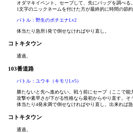
オダマキイベント。セーブして、先にバッグを調べる
1文字のニックネームを付けた方が最終的に時間の節
バトル：野生のポチエナLv2
体当たり急所1発で倒せなければやり直し。
コトキタウン
通過。
103番道路
バトル：ユウキ（キモリLv5）
勝たないと先へ進めない。戦う前にセーブ（ここで能
攻撃や素早さが下がる性格なら最初からやり直す。そ
体当たり4発未満で倒せなければやり直し。出来れば急
コトキタウン
通過。