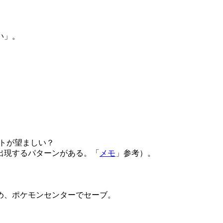
い」。
ットが望ましい？
出現するパターンがある。「
メモ
」参考）。
め、ポケモンセンターでセーブ。