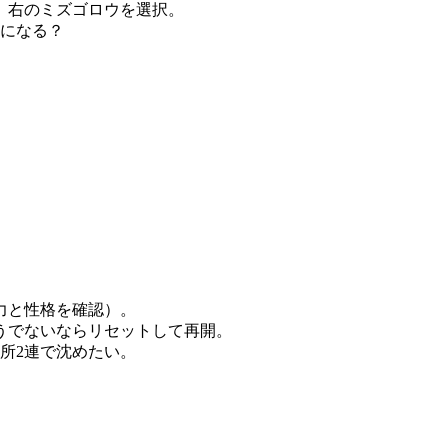
。右のミズゴロウを選択。
約になる？
力と性格を確認）。
うでないならリセットして再開。
所2連で沈めたい。