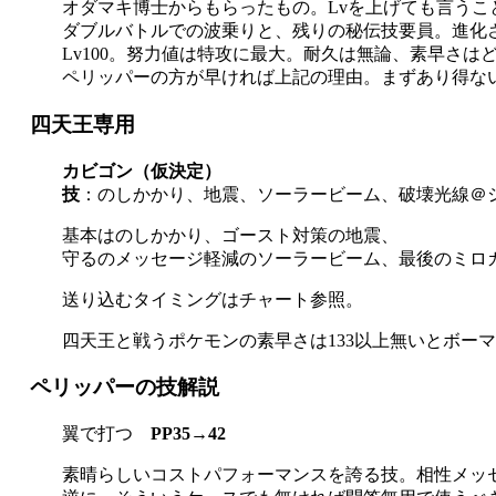
オダマキ博士からもらったもの。Lvを上げても言うこ
ダブルバトルでの波乗りと、残りの秘伝技要員。進化
Lv100。努力値は特攻に最大。耐久は無論、素早さは
ペリッパーの方が早ければ上記の理由。まずあり得な
四天王専用
カビゴン（仮決定）
技
：のしかかり、地震、ソーラービーム、破壊光線＠
基本はのしかかり、ゴースト対策の地震、
守るのメッセージ軽減のソーラービーム、最後のミロ
送り込むタイミングはチャート参照。
四天王と戦うポケモンの素早さは133以上無いとボー
ペリッパーの技解説
翼で打つ
PP35→42
素晴らしいコストパフォーマンスを誇る技。相性メッ