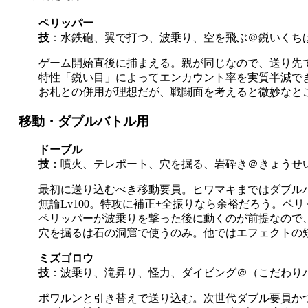
ペリッパー
技
：水鉄砲、翼で打つ、波乗り、空を飛ぶ＠鋭いくち
ゲーム開始直後に捕まえる。親が同じなので、送り先で
特性「鋭い目」によってエンカウント率を実質半減で
お札との併用が理想だが、戦闘面を考えると微妙なと
移動・ダブルバトル用
ドーブル
技
：噴火、テレポート、穴を掘る、岩砕き＠きょうせ
最初に送り込むべき移動要員。ヒワマキまではダブル
無論Lv100。特攻に補正+全振りなら余裕だろう。ペ
ペリッパーが波乗りを撃った後に動くのが前提なので
穴を掘るは石の洞窟で使うのみ。他ではエフェクトの
ミズゴロウ
技
：波乗り、滝昇り、怪力、ダイビング＠（こだわり
ポワルンと引き替えで送り込む。次世代ダブル要員か