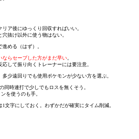
クリア後にゆっくり回収すればいい。
と穴抜け以外に使う物はない。
で進める（はず）。
いならセーブした方がまだ早い
。
反応して振り向くトレーナーには要注意。
、多少遠回りでも使用ポケモンが少ない方を選ぶ。
Aの同時連打で少しでもロスを無くそう。
タンを使うのも手。
は1文字にしておく。わずかだが確実にタイム削減。