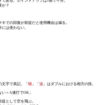
きである。ポイントアップは1個で十分。
要か？
マキでの回復が前提だと使用機会は減る。
外には使わない。
。
の文字で表記。「
噴
」「
波
」はダブルにおける相方の技。
い＞A連打でOK」
前提として空を飛ぶ。