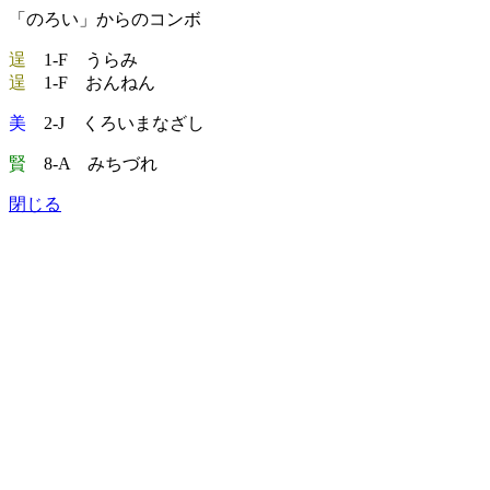
「のろい」からのコンボ
逞
1-F うらみ
逞
1-F おんねん
美
2-J くろいまなざし
賢
8-A みちづれ
閉じる