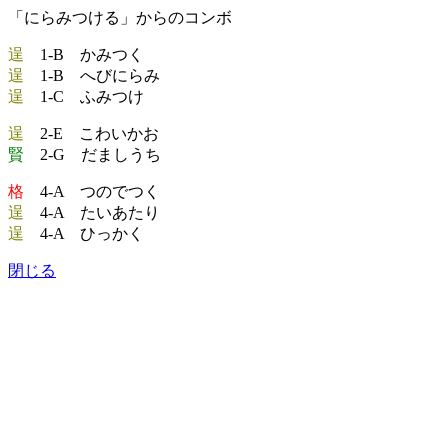
「にらみつける」からのコンボ
逞
1-B かみつく
逞
1-B へびにらみ
逞
1-C ふみつけ
逞
2-E こわいかお
賢
2-G だましうち
格
4-A つのでつく
逞
4-A たいあたり
逞
4-A ひっかく
閉じる