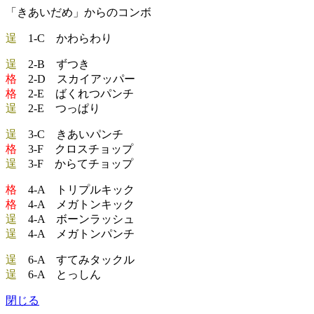
「きあいだめ」からのコンボ
逞
1-C かわらわり
逞
2-B ずつき
格
2-D スカイアッパー
格
2-E ばくれつパンチ
逞
2-E つっぱり
逞
3-C きあいパンチ
格
3-F クロスチョップ
逞
3-F からてチョップ
格
4-A トリプルキック
格
4-A メガトンキック
逞
4-A ボーンラッシュ
逞
4-A メガトンパンチ
逞
6-A すてみタックル
逞
6-A とっしん
閉じる