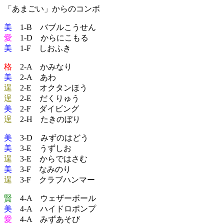
「あまごい」からのコンボ
美
1-B バブルこうせん
愛
1-D からにこもる
美
1-F しおふき
格
2-A かみなり
美
2-A あわ
逞
2-E オクタンほう
逞
2-E だくりゅう
美
2-F ダイビング
逞
2-H たきのぼり
美
3-D みずのはどう
美
3-E うずしお
逞
3-E からではさむ
美
3-F なみのり
逞
3-F クラブハンマー
賢
4-A ウェザーボール
美
4-A ハイドロポンプ
愛
4-A みずあそび