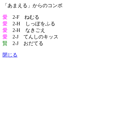
「あまえる」からのコンボ
愛
2-F ねむる
愛
2-H しっぽをふる
愛
2-H なきごえ
愛
2-J てんしのキッス
賢
2-J おだてる
閉じる