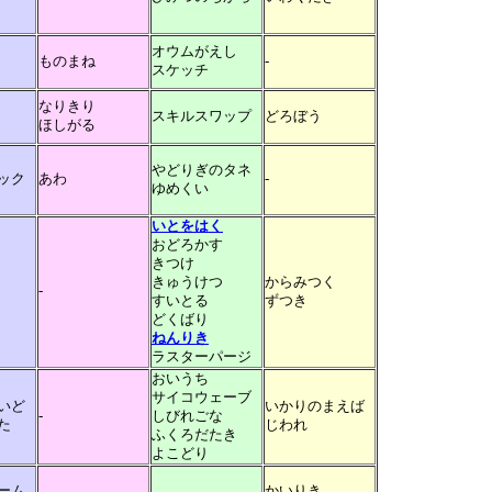
オウムがえし
ものまね
-
スケッチ
なりきり
スキルスワップ
どろぼう
ほしがる
やどりぎのタネ
ック
あわ
-
ゆめくい
いとをはく
おどろかす
きつけ
きゅうけつ
からみつく
-
すいとる
ずつき
どくばり
ねんりき
ラスターパージ
おいうち
サイコウェーブ
いど
いかりのまえば
-
しびれごな
た
じわれ
ふくろだたき
よこどり
ーム
かいりき