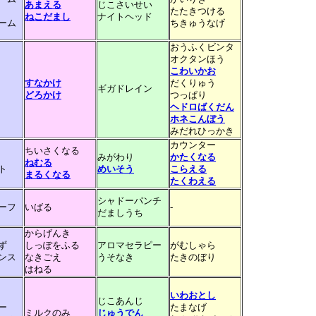
あまえる
じこさいせい
たたきつける
ねこだまし
ナイトヘッド
ーム
ちきゅうなげ
おうふくビンタ
オクタンほう
こわいかお
すなかけ
だくりゅう
ギガドレイン
どろかけ
つっぱり
ヘドロばくだん
ホネこんぼう
みだれひっかき
カウンター
ちいさくなる
みがわり
かたくなる
ねむる
ト
めいそう
こらえる
まるくなる
たくわえる
シャドーパンチ
ーフ
いばる
-
だましうち
からげんき
ず
しっぽをふる
アロマセラピー
がむしゃら
ンス
なきごえ
うそなき
たきのぼり
はねる
いわおとし
じこあんじ
ー
たまなげ
ミルクのみ
じゅうでん