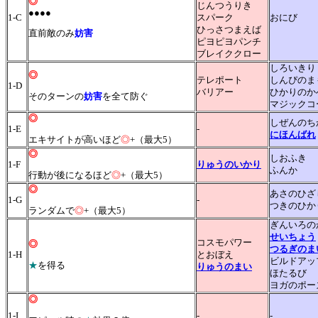
◎
じんつうりき
●●●●
1-C
スパーク
おにび
ひっさつまえば
直前敵のみ
妨害
ピヨピヨパンチ
ブレイククロー
しろいきり
◎
テレポート
しんぴのま
1-D
バリアー
ひかりのか
そのターンの
妨害
を全て防ぐ
マジックコ
◎
しぜんのち
1-E
-
にほんばれ
エキサイトが高いほど
◎
+（最大5）
◎
しおふき
1-F
りゅうのいかり
ふんか
行動が後になるほど
◎
+（最大5）
◎
あさのひざ
1-G
-
つきのひか
ランダムで
◎
+（最大5）
ぎんいろの
せいちょう
コスモパワー
◎
つるぎのま
1-H
とおぼえ
ビルドアッ
★
を得る
りゅうのまい
ほたるび
ヨガのポー
◎
1-I
-
-