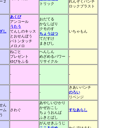
ー２
れんぞくパンチ
トリック
ロックブラスト
あくび
おだてる
アンコール
かなしばり
うたう
クモのす
ざし
てんしのキッス
いちゃもん
ちょうはつ
とおせんぼう
てだすけ
バトンタッチ
まきびし
メロメロ
ねごと
へんしん
プレゼント
めざめるパワー
-
ゆびをふる
リサイクル
-
-
-
きあいパンチ
-
-
のろい
リベンジ
あやしいひかり
せん
かぜおこし
ーム
さわぐ
すなあらし
ちょうおんぱ
う
ふきとばし
がんせきふうじ