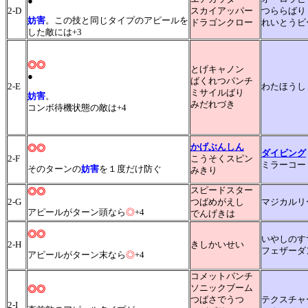
●
2-D
スカイアッパー
つららばり
妨害
。この技と同じタイプのアピールを
ドラゴンクロー
れいとうビ
した敵には+3
◎◎
とげキャノン
●
ばくれつパンチ
2-E
わたほうし
ミサイルばり
妨害
。
みだれづき
コンボ待機状態の敵は+4
かげぶんしん
◎◎
ダイビング
2-F
こうそくスピン
ミラーコー
そのターンの
妨害
を１度だけ防ぐ
みきり
スピードスター
◎◎
2-G
つばめがえし
マジカルリ
アピールがターン頭なら
◎
+4
でんげきは
◎◎
いやしのす
2-H
きしかいせい
フェザーダ
アピールがターン末なら
◎
+4
コメットパンチ
ソニックブーム
◎◎
つばさでうつ
テクスチャ
2-I