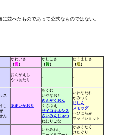
自に並べたものであって公式なものではない。
さ
かわいさ
かしこさ
たくましさ
（
愛
）
（
賢
）
（
逞
）
おんがえし
-
-
やつあたり
あくむ
いわなだれ
ッス
いやなおと
かみつく
きんぞくおん
じしん
うし
あまいかおり
くさぶえ
スモッグ
ぜ
サイコキネシス
へびにらみ
せん
さいみんじゅつ
マッドショット
ねむりごな
かみくだく
いたみわけ
けたぐり
ニードルアーム