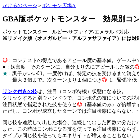
かけるのページ
＞
ポケモン広場A
GBA版ポケットモンスター 効果別コ
ポケットモンスター ルビー/サファイア/エメラルド対応
※リメイク版（オメガルビー・アルファサファイア）には対
◎
：コンテストの得点であるアピール度の基本値。ゲーム中
●
：妨害度。そのターンに、自分より先にアピールした敵の
★
：調子がいい印。一度付けば、特定の技を受けるまで消え
最大３個まで。次ターンより１個につき
◎
+1、緊張率
リンク付きの技
は、注目（コンボ待機）状態になる技。
クリックすると別ウィンドウで、コンボ先の技についての説
注目状態で指定された技を使うと
◎
（基本値のみ）が倍増す
ただし、コンボが成立したターンでは注目状態にならない。
同じ技を連続して出した場合、連続して出した回数の分だけハ
また、この時はコンボになる技を使っても注目状態にならず
タイプが同じ技を使ってもエキサイトが増えることもない。