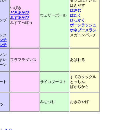
のお
タマゴばくだん
はきだす
いびき
はさむ
どろあそび
ウェザーボール
はたく
みずあそび
ンプ
ひっかく
みずでっぽう
ボーンラッシュ
ホネブーメラン
ック
メガトンパンチ
ンチ
ンチ
ノン
まい
フラフラダンス
-
あばれる
ーン
すてみタックル
ート
-
サイコブースト
とっしん
ばかぢから
-
みちづれ
おきみやげ
つ
ｉｎｅ