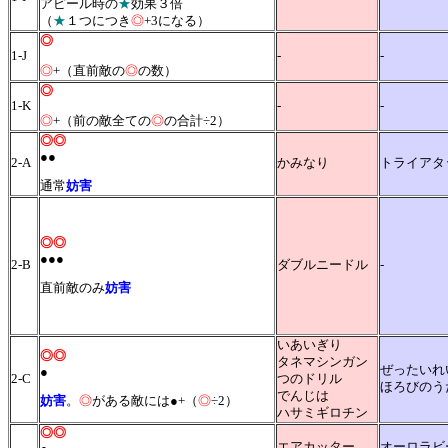
アピール時の
★
効果３倍
（
★
１つにつき
◎
+3になる）
◎
1-J
-
-
◎
+（直前敵の
◎
の数）
◎
1-K
-
-
◎
+（前の敵全ての
◎
の合計÷2）
◎◎
●●
2-A
かみなり
トライアタ
通常
妨害
◎◎
●●●
2-B
ダブルニードル
-
直前敵のみ
妨害
いあいぎり
◎◎
タネマシンガン
ぜったいれ
●
2-C
つのドリル
ほろびのう
でんじは
妨害
。
◎
がある敵には●+（
◎
÷2）
ハサミギロチン
◎◎
エアカッター
オーロラビ