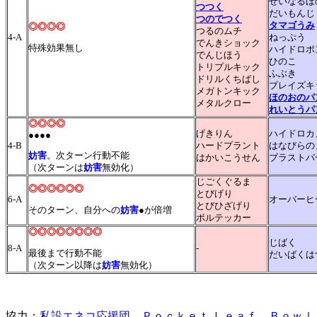
せいなるほ
つつく
だいもんじ
つのでつく
タマゴうみ
◎◎◎◎
つるのムチ
4-A
ねっぷう
でんきショック
特殊効果無し
ハイドロポ
でんじほう
ひのこ
トリプルキック
ふぶき
ドリルくちばし
ブレイズキ
メガトンキック
ほのおのパ
メタルクロー
れいとうパ
◎◎◎◎
げきりん
ハイドロカ
●●●●
4-B
ハードプラント
はなびらの
妨害
。次ターン行動不能
はかいこうせん
ブラストバ
（次ターンは
妨害
無効化）
じごくぐるま
◎◎◎◎◎◎
とびげり
6-A
オーバーヒ
とびひざげり
そのターン、自分への
妨害
●が倍増
ボルテッカー
◎◎◎◎◎◎◎◎
じばく
8-A
-
最後まで行動不能
だいばくは
（次ターン以降は
妨害
無効化）
協力：
私設エネコ応援団
Ｐｏｃｋｅｔ Ｌｅａｆ
Ｂｏｗｌ