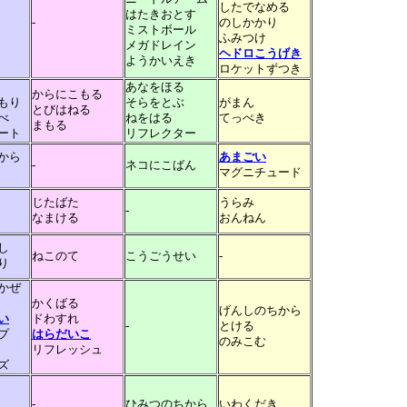
したでなめる
はたきおとす
-
のしかかり
ミストボール
ふみつけ
メガドレイン
ヘドロこうげき
ようかいえき
ロケットずつき
あなをほる
からにこもる
もり
そらをとぶ
がまん
とびはねる
べ
ねをはる
てっぺき
まもる
ート
リフレクター
から
あまごい
-
ネコにこばん
マグニチュード
じたばた
うらみ
-
なまける
おんねん
し
ねこのて
こうごうせい
-
り
かぜ
かくばる
げんしのちから
い
ドわすれ
-
とける
プ
はらだいこ
のみこむ
リフレッシュ
ズ
-
ひみつのちから
いわくだき