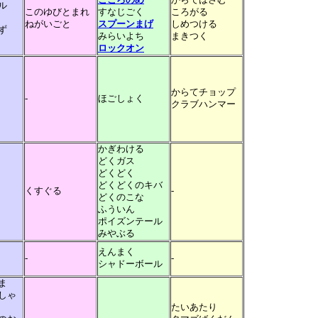
こころのめ
からではさむ
ル
このゆびとまれ
すなじごく
ころがる
ねがいごと
スプーンまげ
しめつける
ず
みらいよち
まきつく
ロックオン
からてチョップ
-
ほごしょく
クラブハンマー
かぎわける
どくガス
どくどく
どくどくのキバ
くすぐる
-
どくのこな
ふういん
ポイズンテール
みやぶる
えんまく
-
-
シャドーボール
ま
しゃ
たいあたり