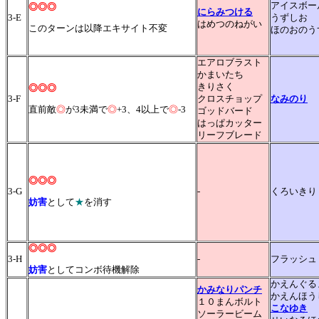
アイスボー
◎◎◎
にらみつける
3-E
うずしお
はめつのねがい
このターンは以降エキサイト不変
ほのおのう
エアロブラスト
かまいたち
きりさく
◎◎◎
3-F
クロスチョップ
なみのり
直前敵
◎
が3未満で
◎
+3、4以上で
◎
-3
ゴッドバード
はっぱカッター
リーフブレード
◎◎◎
3-G
-
くろいきり
妨害
として
★
を消す
◎◎◎
3-H
-
フラッシュ
妨害
としてコンボ待機解除
かえんぐる
かみなりパンチ
かえんほう
１０まんボルト
こなゆき
ソーラービーム