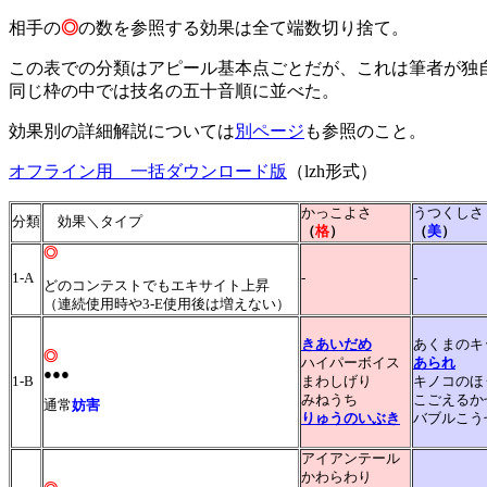
相手の
◎
の数を参照する効果は全て端数切り捨て。
この表での分類はアピール基本点ごとだが、これは筆者が独
同じ枠の中では技名の五十音順に並べた。
効果別の詳細解説については
別ページ
も参照のこと。
オフライン用 一括ダウンロード版
（lzh形式）
かっこよさ
うつくし
分類
効果＼タイプ
（
格
）
（
美
）
◎
1-A
-
-
どのコンテストでもエキサイト上昇
（連続使用時や3-E使用後は増えない）
きあいだめ
あくまのキ
◎
ハイパーボイス
あられ
●●●
1-B
まわしげり
キノコのほ
みねうち
こごえるか
通常
妨害
りゅうのいぶき
バブルこう
アイアンテール
かわらわり