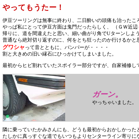
やってもうたー！
伊豆ツーリングは無事に終わり、二日酔いの頭痛も治ったころ
やっぱ私にとって伊豆方面は鬼門だったらしく、 （ＧＷ近
帰りに、道を間違えたと思い、細い曲がり角でUターンしよう
普通なら絶対切り返すのに、何をとち狂ったのか行けるかと
グワシャ
って音とともに、バンパーが・・・・
割と大きめの旧い縁石にひっかけてしまいました。
最初からヒビ割れていたスポイラー部分ですが、自家補修し
ガーン。
やっちゃいました。
隣に乗っていたかみさんにも、どうも最初からおかしかった
たしかに真っすぐな道でもいつもよりセンターライン寄りに