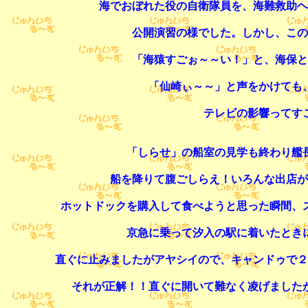
海でおぼれた役の自衛隊員を、海難救助ヘ
公開演習の様でした。しかし、この
「海猿すごぉ～～い！」と、海保と
「仙崎ぃ～～」と声をかけても
テレビの影響ってす
「しらせ」の船室の見学も終わり艦
船を降りて腹ごしらえ！いろんな出店が
ホットドックを購入して食べようと思った瞬間、
京急に乗って汐入の駅に着いたとき
直ぐに止みましたがアヤシイので、キャンドゥで２
それが正解！！直ぐに開いて難なく凌げました