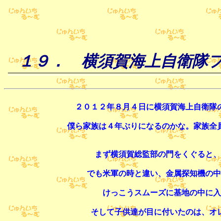
１９． 横須賀海上自衛隊
２０１２年８月４日に横須賀海上自衛隊
僕ら家族は４年ぶりになるのかな。家族全
まず横須賀総監部の門をくぐると、
でも米軍の時と違い、金属探知機の中
けっこうスムーズに基地の中に入
そして子供達が目に付いたのは、オ