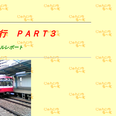
行 ＰＡＲＴ３
メールレボート