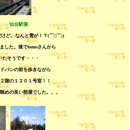
仙台駅側
ど、なんと雪が！？(￣□￣;)
した。後でtomoさんから
いたそうです・・・
ドバシの前を歩きながら
２階の１２０１号室！！
眺めの良い部屋でした。。。