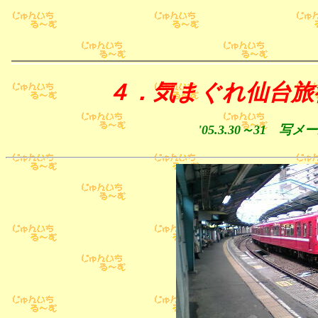
４．気まぐれ仙台旅
'05.3.30～31 写