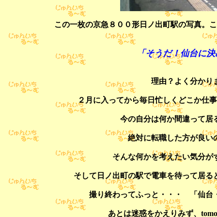
この一枚の京急８００形日ノ出町駅の写真。こ
「そうだ！仙台に決
理由？よく分かり
２月に入ってから毎日忙しくどこか仕事
今の自分は何か間違って居
絶対に転職した方が良い
そんな何かを考えたい気分が
そして日ノ出町の駅で電車を待って居る
撮り終わってふっと・・・ 「仙台
あとは迷惑をかえりみず、tom