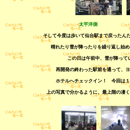
太平洋側 
そして今度は歩いて仙台駅まで戻ったんだけ
晴れたり雪が降ったりを繰り返し始めま
この日は午前中、雪が降って
再開発の終わった駅前を通って、ヨ
ホテルへチェックイン！ 今回は１
上の写真で分かるように、最上階の凄く